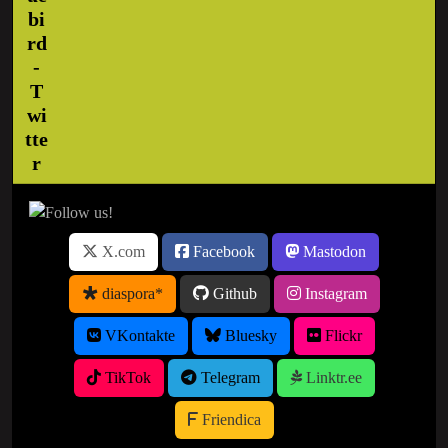
X.com
Facebook
Mastodon
diaspora*
Github
Instagram
VKontakte
Bluesky
Flickr
TikTok
Telegram
Linktr.ee
Friendica