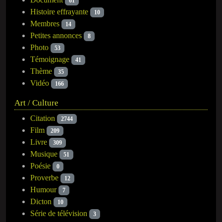
61
Histoire effrayante
10
Membres
14
Petites annonces
8
Photo
53
Témoignage
41
Thème
35
Vidéo
166
Art / Culture
Citation
2744
Film
209
Livre
309
Musique
51
Poésie
0
Proverbe
12
Humour
7
Dicton
10
Série de télévision
3