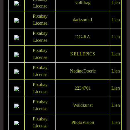
volfdrag
Lien
License
Pixabay
darksouls1
Lien
License
Pixabay
DG-RA
Lien
License
Pixabay
KELLEPICS
Lien
License
Pixabay
NadineDoerle
Lien
License
Pixabay
2234701
Lien
License
Pixabay
Waldkunst
Lien
License
Pixabay
PhotoVision
Lien
License