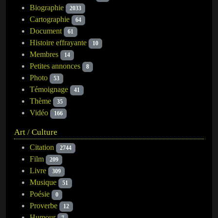
Biographie
2033
Cartographie
64
Document
61
Histoire effrayante
10
Membres
14
Petites annonces
8
Photo
53
Témoignage
41
Thème
35
Vidéo
166
Art / Culture
Citation
2744
Film
209
Livre
309
Musique
51
Poésie
0
Proverbe
12
Humour