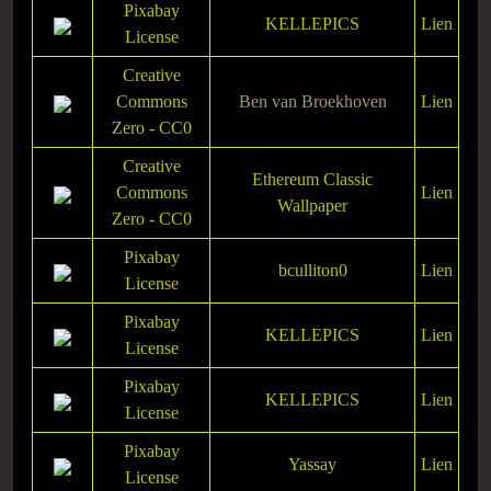
Pixabay
KELLEPICS
Lien
License
Creative
Commons
Ben van Broekhoven
Lien
Zero - CC0
Creative
Ethereum Classic
Commons
Lien
Wallpaper
Zero - CC0
Pixabay
bculliton0
Lien
License
Pixabay
KELLEPICS
Lien
License
Pixabay
KELLEPICS
Lien
License
Pixabay
Yassay
Lien
License