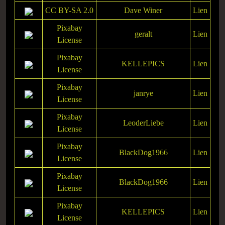
CC BY-SA 2.0
Dave Winer
Lien
Pixabay
geralt
Lien
License
Pixabay
KELLEPICS
Lien
License
Pixabay
janrye
Lien
License
Pixabay
LeoderLiebe
Lien
License
Pixabay
BlackDog1966
Lien
License
Pixabay
BlackDog1966
Lien
License
Pixabay
KELLEPICS
Lien
License