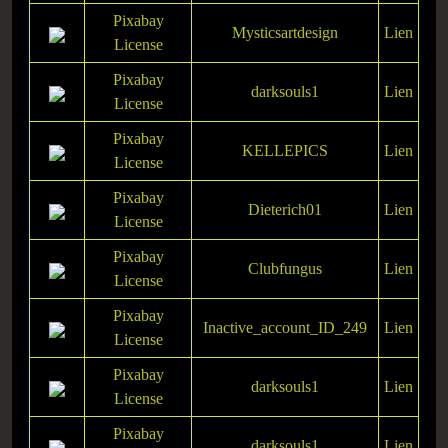
Pixabay
Mysticsartdesign
Lien
License
Pixabay
darksouls1
Lien
License
Pixabay
KELLEPICS
Lien
License
Pixabay
Dieterich01
Lien
License
Pixabay
Clubfungus
Lien
License
Pixabay
Inactive_account_ID_249
Lien
License
Pixabay
darksouls1
Lien
License
Pixabay
darksouls1
Lien