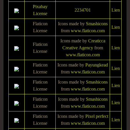
Pixabay
2234701
Lien
License
Flaticon
Icons made by
Smashicons
Lien
License
from
www.flaticon.com
Icons made by
Creaticca
Flaticon
Creative Agency
from
Lien
License
www.flaticon.com
Flaticon
Icons made by
Payungkead
Lien
License
from
www.flaticon.com
Flaticon
Icons made by
Smashicons
Lien
License
from
www.flaticon.com
Flaticon
Icons made by
Smashicons
Lien
License
from
www.flaticon.com
Flaticon
Icons made by
Pixel perfect
Lien
License
from
www.flaticon.com