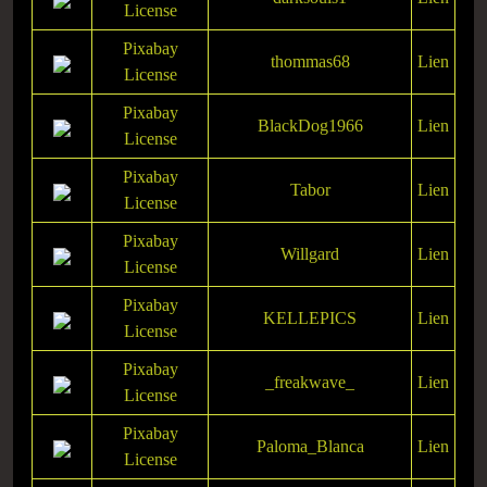
License
Pixabay
thommas68
Lien
License
Pixabay
BlackDog1966
Lien
License
Pixabay
Tabor
Lien
License
Pixabay
Willgard
Lien
License
Pixabay
KELLEPICS
Lien
License
Pixabay
_freakwave_
Lien
License
Pixabay
Paloma_Blanca
Lien
License