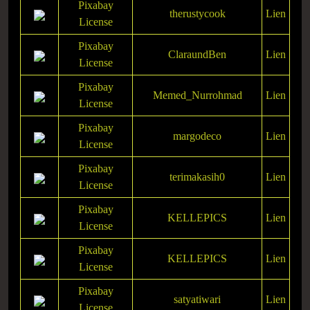
Pixabay
therustycook
Lien
License
Pixabay
ClaraundBen
Lien
License
Pixabay
Memed_Nurrohmad
Lien
License
Pixabay
margodeco
Lien
License
Pixabay
terimakasih0
Lien
License
Pixabay
KELLEPICS
Lien
License
Pixabay
KELLEPICS
Lien
License
Pixabay
satyatiwari
Lien
License