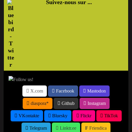
Suivez-nous sur ...
X.com
Facebook
Mastodon
diaspora*
Github
Instagram
VKontakte
Bluesky
Flickr
TikTok
Telegram
Linktr.ee
Friendica