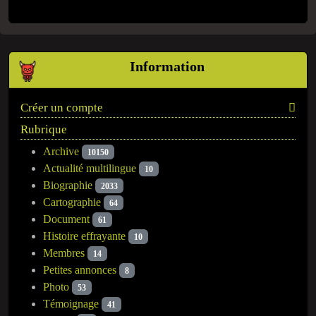
Information
Créer un compte
Rubrique
Archive
10150
Actualité multilingue
10
Biographie
2033
Cartographie
64
Document
61
Histoire effrayante
10
Membres
14
Petites annonces
8
Photo
53
Témoignage
41