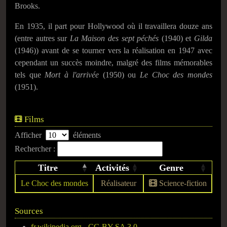
Brooks.
En 1935, il part pour Hollywood où il travaillera douze ans
(entre autres sur
La Maison des sept péchés
(1940) et
Gilda
(1946)) avant de se tourner vers la réalisation en 1947 avec
cependant un succès moindre, malgré des films mémorables
tels que
Mort à l'arrivée
(1950) ou
Le Choc des mondes
(1951).
Films
Afficher
éléments
Rechercher :
Titre
Activités
Genre
Le Choc des mondes
Réalisateur
Science-fiction
Sources
fr.wikipedia.org
-
CC-BY-SA 3.0