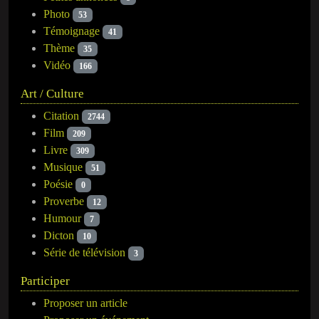
Photo
53
Témoignage
41
Thème
35
Vidéo
166
Art / Culture
Citation
2744
Film
209
Livre
309
Musique
51
Poésie
0
Proverbe
12
Humour
7
Dicton
10
Série de télévision
3
Participer
Proposer un article