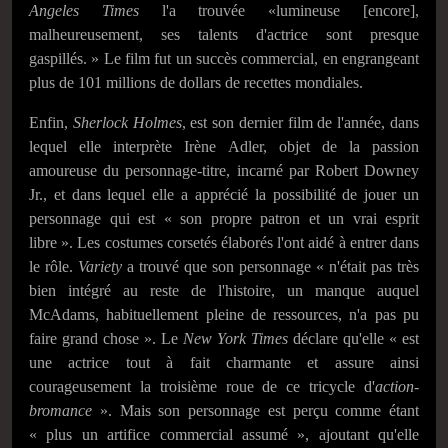
Angeles Times
l'a trouvée «lumineuse [encore],
malheureusement, ses talents d'actrice sont presque
gaspillés. » Le film fut un succès commercial, en engrangeant
plus de 101 millions de dollars de recettes mondiales.
Enfin,
Sherlock Holmes
, est son dernier film de l'année, dans
lequel elle interprète Irène Adler, objet de la passion
amoureuse du personnage-titre, incarné par Robert Downey
Jr., et dans lequel elle a apprécié la possibilité de jouer un
personnage qui est « son propre patron et un vrai esprit
libre ». Les costumes corsetés élaborés l'ont aidé à entrer dans
le rôle.
Variety
a trouvé que son personnage « n'était pas très
bien intégré au reste de l'histoire, un manque auquel
McAdams, habituellement pleine de ressources, n'a pas pu
faire grand chose ». Le
New York Times
déclare qu'elle « est
une actrice tout à fait charmante et assure ainsi
courageusement la troisième roue de ce tricycle d'
action-
bromance
». Mais son personnage est perçu comme étant
« plus un artifice commercial assumé », ajoutant qu'elle