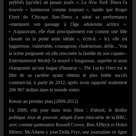
préférés [qu'elle] ait jamais joués ». Le
New York Times
l'a
trouvée « lumineuse comme toujours », tandis que Roger
Ebert du
Chicago Sun-Times
a salué sa performance
«marquant son passage à l'âge adulenme actrice ».
« Auparavant, elle était principalement vue comme une fille
chaude ou la petite amie idéale », écrit-il. « Ici, elle est
bagarreuse, vulnérable, courageuse, chaleureuse, drôle... Voir
la scène poignante où elle rencontre la famille de son copain».
Entertainment Weekly
l'a trouvé « fougueuse, superbe et aussi
changeante qu'une bague d'humeur ».
The Lucky Ones
est le
film de sa carrière ayant obtenu le plus faible succès
commercial, à partir de 2012, après avoir rapporté seulement
266 967 dollars dans le monde entier.
Retour au premier plan (2009-2012)
En 2009, elle joue dans trois films : d'abord, le thriller
politique
Jeux de pouvoir
, adapté d'une mini-série de la BBC,
avec comme partenaires Russell Crowe, Ben Affleck et Helen
Mirren. McAdams y joue Della Frye, une journaliste en ligne