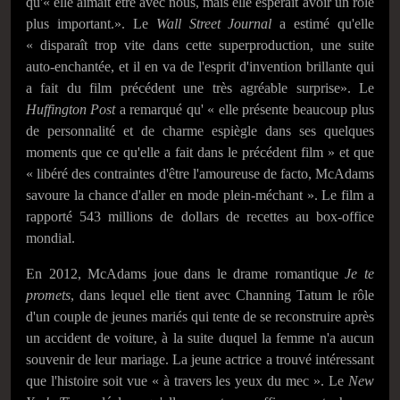
qu'« elle aimait être avec nous, mais elle espérait avoir un rôle
plus important.». Le
Wall Street Journal
a estimé qu'elle
« disparaît trop vite dans cette superproduction, une suite
auto-enchantée, et il en va de l'esprit d'invention brillante qui
a fait du film précédent une très agréable surprise». Le
Huffington Post
a remarqué qu' « elle présente beaucoup plus
de personnalité et de charme espiègle dans ses quelques
moments que ce qu'elle a fait dans le précédent film » et que
« libéré des contraintes d'être l'amoureuse de facto, McAdams
savoure la chance d'aller en mode plein-méchant ». Le film a
rapporté 543 millions de dollars de recettes au box-office
mondial.
En 2012, McAdams joue dans le drame romantique
Je te
promets
, dans lequel elle tient avec Channing Tatum le rôle
d'un couple de jeunes mariés qui tente de se reconstruire après
un accident de voiture, à la suite duquel la femme n'a aucun
souvenir de leur mariage. La jeune actrice a trouvé intéressant
que l'histoire soit vue « à travers les yeux du mec ». Le
New