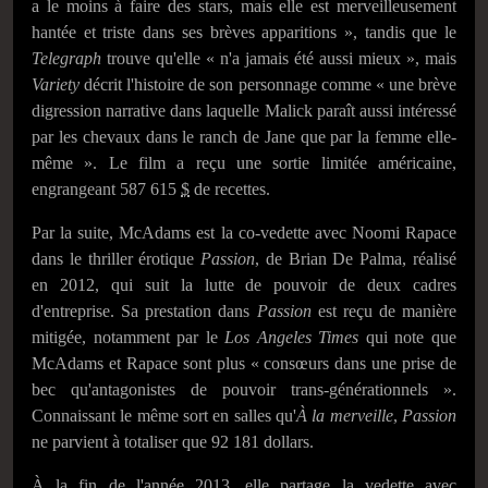
a le moins à faire des stars, mais elle est merveilleusement
hantée et triste dans ses brèves apparitions »
, tandis que le
Telegraph
trouve qu'elle
« n'a jamais été aussi mieux »
, mais
Variety
décrit l'histoire de son personnage comme
« une brève
digression narrative dans laquelle Malick paraît aussi intéressé
par les chevaux dans le ranch de Jane que par la femme elle-
même »
. Le film a reçu une sortie limitée américaine,
engrangeant 587 615
$
de recettes.
Par la suite, McAdams est la co-vedette avec Noomi Rapace
dans le thriller érotique
Passion
, de Brian De Palma, réalisé
en 2012, qui suit la lutte de pouvoir de deux cadres
d'entreprise. Sa prestation dans
Passion
est reçu de manière
mitigée, notamment par le
Los Angeles Times
qui note que
McAdams et Rapace sont plus
« consœurs dans une prise de
bec qu'antagonistes de pouvoir trans-générationnels »
.
Connaissant le même sort en salles qu'
À la merveille
,
Passion
ne parvient à totaliser que 92 181 dollars.
À la fin de l'année 2013, elle partage la vedette avec