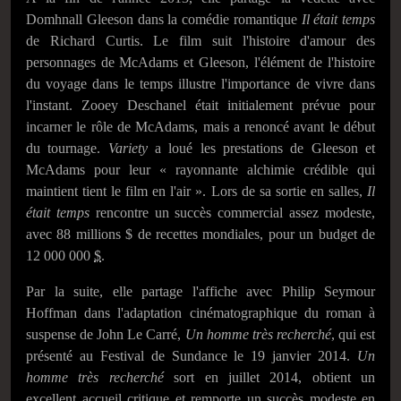
Domhnall Gleeson dans la comédie romantique
Il était temps
de Richard Curtis. Le film suit l'histoire d'amour des
personnages de McAdams et Gleeson, l'élément de l'histoire
du voyage dans le temps illustre l'importance de vivre dans
l'instant. Zooey Deschanel était initialement prévue pour
incarner le rôle de McAdams, mais a renoncé avant le début
du tournage.
Variety
a loué les prestations de Gleeson et
McAdams pour leur
« rayonnante alchimie crédible qui
maintient tient le film en l'air »
. Lors de sa sortie en salles,
Il
était temps
rencontre un succès commercial assez modeste,
avec 88 millions $ de recettes mondiales, pour un budget de
12 000 000
$
.
Par la suite, elle partage l'affiche avec Philip Seymour
Hoffman dans l'adaptation cinématographique du roman à
suspense de John Le Carré,
Un homme très recherché
, qui est
présenté au Festival de Sundance le
19 janvier 2014
.
Un
homme très recherché
sort en
juillet 2014
, obtient un
excellent accueil critique et remporte un succès modeste en