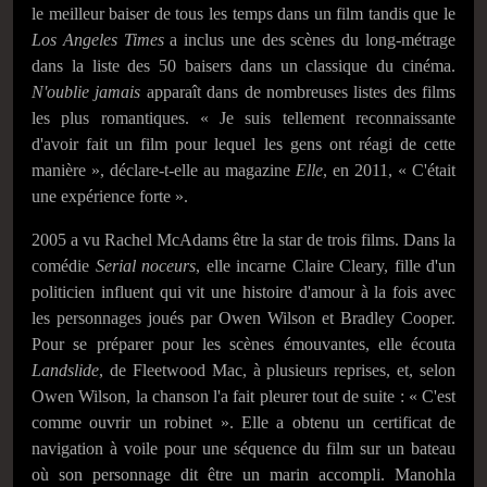
le meilleur baiser de tous les temps dans un film tandis que le
Los Angeles Times
a inclus une des scènes du long-métrage
dans la liste des 50 baisers dans un classique du cinéma.
N'oublie jamais
apparaît dans de nombreuses listes des films
les plus romantiques. « Je suis tellement reconnaissante
d'avoir fait un film pour lequel les gens ont réagi de cette
manière », déclare-t-elle au magazine
Elle
, en 2011, « C'était
une expérience forte ».
2005 a vu Rachel McAdams être la star de trois films. Dans la
comédie
Serial noceurs
, elle incarne Claire Cleary, fille d'un
politicien influent qui vit une histoire d'amour à la fois avec
les personnages joués par Owen Wilson et Bradley Cooper.
Pour se préparer pour les scènes émouvantes, elle écouta
Landslide
, de Fleetwood Mac, à plusieurs reprises, et, selon
Owen Wilson, la chanson l'a fait pleurer tout de suite : « C'est
comme ouvrir un robinet ». Elle a obtenu un certificat de
navigation à voile pour une séquence du film sur un bateau
où son personnage dit être un marin accompli. Manohla