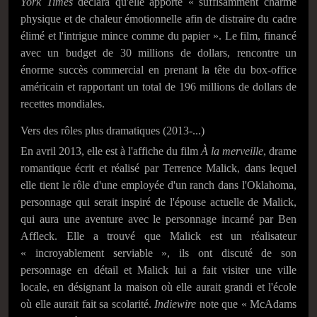
York Times
déclara qu'elle apporte « suffisamment charme
physique et de chaleur émotionnelle afin de distraire du cadre
élimé et l'intrigue mince comme du papier ». Le film, financé
avec un budget de 30 millions de dollars, rencontre un
énorme succès commercial en prenant la tête du box-office
américain et rapportant un total de 196 millions de dollars de
recettes mondiales.
Vers des rôles plus dramatiques (2013-...)
En avril 2013, elle est à l'affiche du film
À la merveille
, drame
romantique écrit et réalisé par Terrence Malick, dans lequel
elle tient le rôle d'une employée d'un ranch dans l'Oklahoma,
personnage qui serait inspiré de l'épouse actuelle de Malick,
qui aura une aventure avec le personnage incarné par Ben
Affleck. Elle a trouvé que Malick est un réalisateur
« incroyablement serviable »
, ils ont discuté de son
personnage en détail et Malick lui a fait visiter une ville
locale, en désignant la maison où elle aurait grandi et l'école
où elle aurait fait sa scolarité.
Indiewire
note que
« McAdams