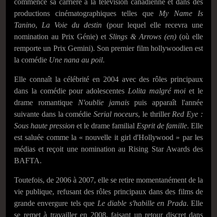
commence sa carrière à la télévision canadienne et dans des
productions cinématographiques telles que
My Name Is
Tanino
,
La Voie du destin
(pour lequel elle recevra une
nomination au Prix Génie) et
Slings & Arrows (en)
(où elle
remporte un Prix Gemini). Son premier film hollywoodien est
la comédie
Une nana au poil
.
Elle connaît la célébrité en 2004 avec des rôles principaux
dans la comédie pour adolescentes
Lolita malgré moi
et le
drame romantique
N'oublie jamais
puis apparaît l'année
suivante dans la comédie
Serial noceurs
, le thriller
Red Eye :
Sous haute pression
et le drame familial
Esprit de famille
. Elle
est saluée comme la « nouvelle it girl d'Hollywood » par les
médias et reçoit une nomination au Rising Star Awards des
BAFTA.
Toutefois, de 2006 à 2007, elle se retire momentanément de la
vie publique, refusant des rôles principaux dans des films de
grande envergure tels que
Le diable s'habille en Prada
. Elle
se remet à travailler en 2008, faisant un retour discret dans