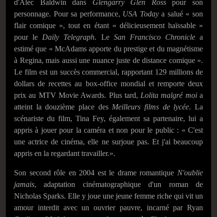
d'Alec Baldwin dans
Glengarry Glen Ross
pour son
personnage. Pour sa performance,
USA Today
a salué « son
flair comique », tout en étant « délicieusement haïssable »
pour le
Daily Telegraph
. Le
San Francisco Chronicle
a
estimé que « McAdams apporte du prestige et du magnétisme
à Regina, mais aussi une nuance juste de distance comique ».
Le film est un succès commercial, rapportant 129 millions de
dollars de recettes au box-office mondial et remporte deux
prix au MTV Movie Awards. Plus tard,
Lolita malgré moi
a
atteint la douzième place des
Meilleurs films de lycée
. La
scénariste du film, Tina Fey, également sa partenaire, lui a
appris à jouer pour la caméra et non pour le public : « C'est
une actrice de cinéma, elle ne surjoue pas. Et j'ai beaucoup
appris en la regardant travailler.».
Son second rôle en 2004 est le drame romantique
N'oublie
jamais
, adaptation cinématographique d'un roman de
Nicholas Sparks. Elle y joue une jeune femme riche qui vit un
amour interdit avec un ouvrier pauvre, incarné par Ryan