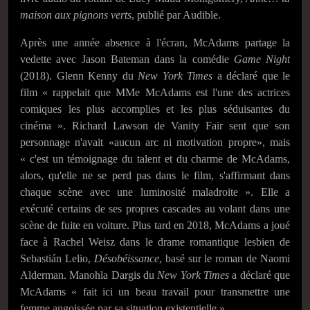
maison aux pignons verts
, publié par Audible.
Après une année absence à l'écran, McAdams partage la
vedette avec Jason Bateman dans la comédie
Game Night
(2018). Glenn Kenny du
New York Times
a déclaré que le
film
« rappelait que MMe McAdams est l'une des actrices
comiques les plus accomplies et les plus séduisantes du
cinéma ». Richard Lawson de Vanity Fair sent que son
personnage n'avait «aucun arc ni motivation propre», mais
« c'est un témoignage du talent et du charme de McAdams,
alors, qu'elle ne se perd pas dans le film, s'affirmant dans
chaque scène avec une luminosité maladroite »
. Elle a
exécuté certains de ses propres cascades au volant dans une
scène de fuite en voiture. Plus tard en 2018, McAdams a joué
face à Rachel Weisz dans le drame romantique lesbien de
Sebastián Lelio,
Désobéissance
, basé sur le roman de Naomi
Alderman. Manohla Dargis du
New York Times
a déclaré que
McAdams
« fait ici un beau travail pour transmettre une
femme angoissée par sa situation existentielle »
.