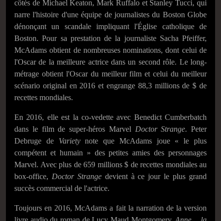
côtés de Michael Keaton, Mark Ruffalo et Stanley Tucci, qui
narre l'histoire d'une équipe de journalistes du Boston Globe
dénonçant un scandale impliquant l'Église catholique de
Boston. Pour sa prestation de la journaliste Sacha Pfeiffer,
McAdams obtient de nombreuses nominations, dont celui de
l'Oscar de la meilleure actrice dans un second rôle. Le long-
métrage obtient l'Oscar du meilleur film et celui du meilleur
scénario original en 2016 et engrange 88,3 millions de $ de
recettes mondiales.
En 2016, elle est la co-vedette avec Benedict Cumberbatch
dans le film de super-héros Marvel
Doctor Strange
. Peter
Debruge de
Variety
note que McAdams joue
« le plus
compétent et humain »
des petites amies des personnages
Marvel. Avec plus de 659 millions $ de recettes mondiales au
box-office,
Doctor Strange
devient à ce jour le plus grand
succès commercial de l'actrice.
Toujours en 2016, McAdams a fait la narration de la version
livre audio du roman de Lucy Maud Montgomery,
Anne… la