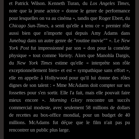
et Patrick Wilson. Kenneth Turan, du
Los Angeles Times
,
note que la jeune actrice « donne le genre de performance
pour lesquelles on va au cinéma », tandis que Roger Ebert, du
Chicago Sun-Times
, a senti qu'elle a tenu ce « premier rôle
aussi bien que n'importe qui depuis Amy Adams dans
Junebug
dans un autre genre de "routine movie"" ». Le
New
York Post
fut impressionné par son « don pour la comédie
physique » tout comme
Variety
. Alors que Manohla Dargis,
du
New York Times
estime qu'elle « interprète son rôle
exceptionnellement bien» et est « sympathique sans effort »,
elle en appelle à Hollywood pour qu'il lui donne des rôles
dignes de son talent : « Mme McAdams doit compter sur ses
fossettes pour s'en sortir. Elle l'a fait, mais elle pouvait faire
mieux encore ».
Morning Glory
rencontre un succès
commercial modeste, avec seulement 58 millions de dollars
de recettes au box-office mondial, pour un budget de 40
millions. McAdams fut déçue que le film n'ait pas pu
rencontrer un public plus large.