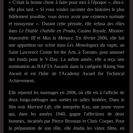
« C'était la bonne chose à faire pour moi à l'époque », dira-t-
elle plus tard. « Si vous voulez raconter des histoires le plus
fidèlement possible, vous devez avoir une existence normale
et ennuyeuse ». Durant cette période, elle refusa des rôles
dans
Le Diable s'habille en Prada
,
Casino Royale
,
Mission:
Impossible III
et
Max la Menace
. En
février 2006
, elle fait
une apparition sur scène dans
Les Monologues du vagin
, au
Saint Lawrence Centre for the Arts, à Toronto, pour amasser
des fonds pour le V-Day. La même année, elle a reçu une
nomination au BAFTA Awards dans la catégorie Rising Star
Award et est l'hôte de l'Academy Award for Technical
Achievement.
Elle reprend les tournages en 2008, où elle est à l'affiche de
deux longs-métrages aux sorties en salles limitées. Dans le
film noir
Married Life
, elle interprète Kay, une jeune veuve
qui, dans les années 1940, gagne l'affections de deux
hommes, incarnés par Pierce Brosnan et Chris Cooper. Pour
la préparation de son rôle, elle étudia les vieux films, en