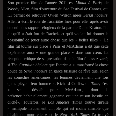
Son premier film de l'année 2011 est
Minuit à Paris
, de
Woody Allen, film d'ouverture du 64e Festival de Cannes, qui
lui permet de retrouver Owen Wilson après
Serial noceurs
.
Allen a écrit le rôle de l'acariâtre Inez pour elle, après avoir
entendu des rapports élogieux de la part de Diane Keaton. Il a
dit qu'il « était fou de Rachel» et qu'il voulait lui donner la
possibilité de jouer autre chose que les « belles filles ». Le
film fut tourné sur place à Paris et McAdams a dit que cette
expérience aura « une grande place » dans son cœur. La
réception critique de sa prestation dans le film fut assez varié,
si
The Guardian
déplore que l'actrice a « transformé la chose
douce de
Serial noceurs
en garce briseuse de rêve que, selon
les comédies américaines, les femmes deviennent une fois
qu'ils piègent leur homme », Richard Corliss, du
Time
, s'est
« senti désolé pour McAdams, dont la
présence habituellement gagnante est une raison hostile en
cliché». Toutefois, le
Los Angeles Times
trouve qu'elle
« manipule habilement un rôle qui est moins aimable que
d'habitude pour elle » et le
New York Times
l'a trouvé