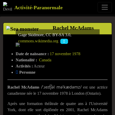
Activité-Paranormale
Rachel McAdams
Gage Skidmore, CC BY-SA 3.0,
commons.wikimedia.org
Date de naissance :
17 novembre 1978
Nationalité :
Canada
Activités :
Acteur
Personne
/ˈɹeɪt͡ʃəl məˈkædəmz/
Rachel McAdams
est une actrice
canadienne née le
17 novembre 1978
à London (Ontario).
Après une formation théâtrale de quatre ans à l'Université
York, dont elle sort diplômée en 2001, Rachel McAdams