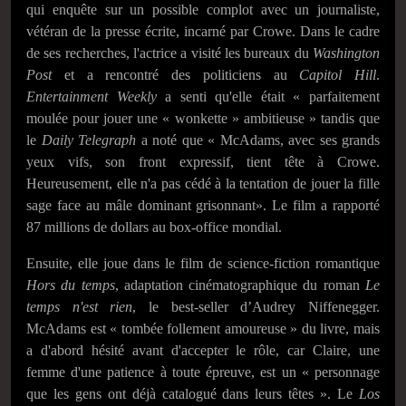
qui enquête sur un possible complot avec un journaliste,
vétéran de la presse écrite, incarné par Crowe. Dans le cadre
de ses recherches, l'actrice a visité les bureaux du
Washington
Post
et a rencontré des politiciens au
Capitol Hill
.
Entertainment Weekly
a senti qu'elle était « parfaitement
moulée pour jouer une « wonkette » ambitieuse » tandis que
le
Daily Telegraph
a noté que « McAdams, avec ses grands
yeux vifs, son front expressif, tient tête à Crowe.
Heureusement, elle n'a pas cédé à la tentation de jouer la fille
sage face au mâle dominant grisonnant». Le film a rapporté
87 millions de dollars au box-office mondial.
Ensuite, elle joue dans le film de science-fiction romantique
Hors du temps
, adaptation cinématographique du roman
Le
temps n'est rien
, le best-seller d’Audrey Niffenegger.
McAdams est « tombée follement amoureuse » du livre, mais
a d'abord hésité avant d'accepter le rôle, car Claire, une
femme d'une patience à toute épreuve, est un « personnage
que les gens ont déjà catalogué dans leurs têtes ». Le
Los