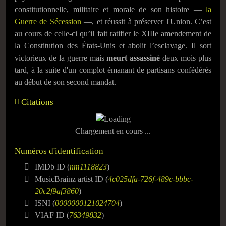
constitutionnelle, militaire et morale de son histoire —
la
Guerre de Sécession
—, et réussit à préserver l'Union. C’est
au cours de celle-ci qu’il fait ratifier le XIIIe amendement de
la Constitution des États-Unis et abolit l’esclavage. Il sort
victorieux de la guerre mais
meurt assassiné
deux mois plus
tard, à la suite d'un complot émanant de partisans confédérés
au début de son second mandat.
Citations
Chargement en cours ...
Numéros d'identification
IMDb ID (
nm1118823
)
MusicBrainz artist ID (
4c025dfa-726f-489c-bbbc-
20c2f9af3860
)
ISNI (
0000000121024704
)
VIAF ID (
76349832
)