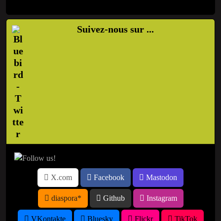
Suivez-nous sur ...
X.com
Facebook
Mastodon
diaspora*
Github
Instagram
VKontakte
Bluesky
Flickr
TikTok