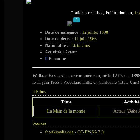
Wallace Ford
Trailer screenshot, Public domain,
fr
Date de naissance :
12 juillet 1898
Date de décès :
11 juin 1966
Nationalité :
États-Unis
Activités :
Acteur
Personne
Wallace Ford
est un acteur américain, né le
12 février 189
le
11 juin 1966
à Woodland Hills, en Californie (États-Unis)
Films
Titre
Activité
La Main de la momie
Acteur [
Babe 
Sources
fr.wikipedia.org
-
CC-BY-SA 3.0