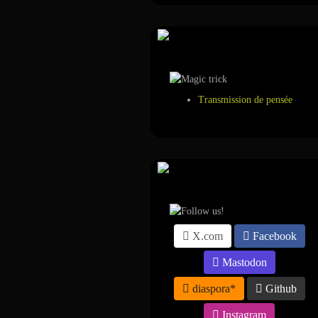
Tour de magie
Transmission de pensée
Suivez-nous sur ...
X.com
Facebook
Mastodon
diaspora*
Github
Instagram