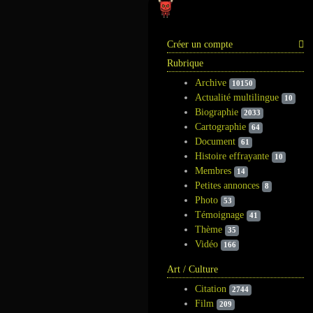
Information
Créer un compte
Rubrique
Archive
10150
Actualité multilingue
10
Biographie
2033
Cartographie
64
Document
61
Histoire effrayante
10
Membres
14
Petites annonces
8
Photo
53
Témoignage
41
Thème
35
Vidéo
166
Art / Culture
Citation
2744
Film
209