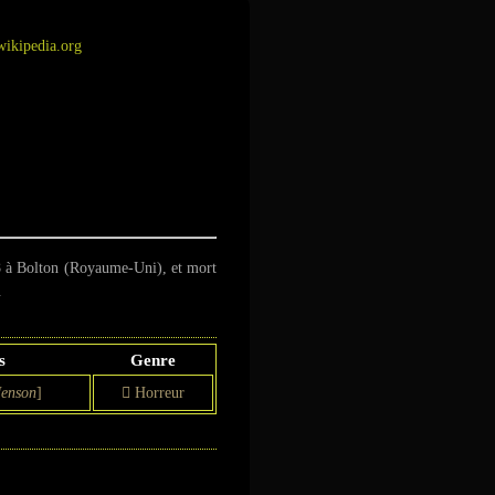
.wikipedia.org
8
à Bolton (Royaume-Uni), et mort
.
s
Genre
Jenson
]
Horreur