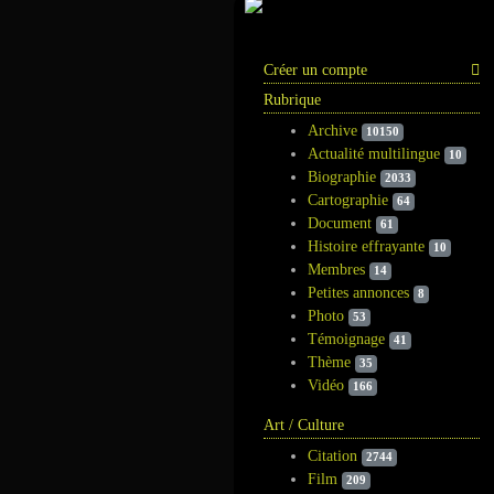
Information
Créer un compte
Rubrique
Archive
10150
Actualité multilingue
10
Biographie
2033
Cartographie
64
Document
61
Histoire effrayante
10
Membres
14
Petites annonces
8
Photo
53
Témoignage
41
Thème
35
Vidéo
166
Art / Culture
Citation
2744
Film
209