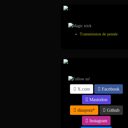
Tour de magie
Transmission de pensée
Suivez-nous sur ...
X.com
Facebook
Mastodon
diaspora*
Github
Instagram