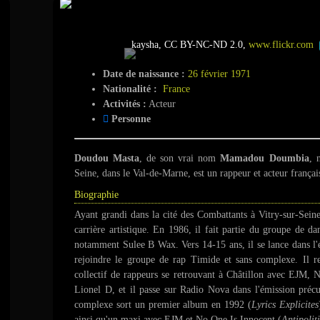
Doudou Masta
kaysha, CC BY-NC-ND 2.0,
www.flickr.com
Date de naissance :
26 février 1971
Nationalité :
France
Activités :
Acteur
Personne
Doudou Masta
, de son vrai nom
Mamadou Doumbia
, 
Seine, dans le Val-de-Marne, est un rappeur et acteur françai
Biographie
Ayant grandi dans la cité des Combattants à Vitry-sur-Sein
carrière artistique. En 1986, il fait partie du groupe de 
notamment Sulee B Wax. Vers 14-15 ans, il se lance dans l'é
rejoindre le groupe de rap Timide et sans complexe. Il r
collectif de rappeurs se retrouvant à Châtillon avec EJM
Lionel D, et il passe sur Radio Nova dans l'émission préc
complexe sort un premier album en 1992 (
Lyrics Explicites
ainsi qu'un maxi avec EJM et No One Is Innocent (
Antipolit