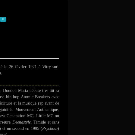
né le
26 février 1971
à Vitry-sur-
s.
e, Doudou Masta débute très tôt sa
danse hip hop Atomic Breakers avec
criture et la musique rap avant de
ejoint le Mouvement Authentique,
, New Generation MC, Little MC ou
urseure
Deenastyle
. Timide et sans
) et un second en 1995 (
Psychose
)
ique
).