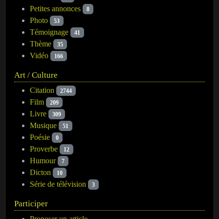
Petites annonces
8
Photo
53
Témoignage
41
Thème
35
Vidéo
166
Art / Culture
Citation
2744
Film
209
Livre
309
Musique
51
Poésie
0
Proverbe
12
Humour
7
Dicton
10
Série de télévision
3
Participer
Proposer un article