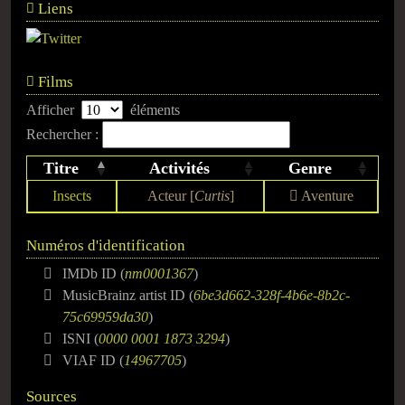
Liens
Films
Afficher
éléments
Rechercher :
Titre
Activités
Genre
Insects
Acteur [
Curtis
]
Aventure
Numéros d'identification
IMDb ID (
nm0001367
)
MusicBrainz artist ID (
6be3d662-328f-4b6e-8b2c-
75c69959da30
)
ISNI (
0000 0001 1873 3294
)
VIAF ID (
14967705
)
Sources