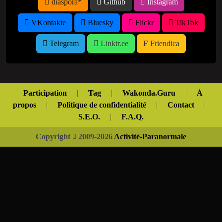
diaspora*
Github
Instagram
VKontakte
Bluesky
Flickr
TikTok
Telegram
Linktr.ee
Friendica
Participation
|
Tag
|
Wakonda.Guru
|
À
propos
|
Politique de confidentialité
|
Contact
|
S.E.O.
|
F.A.Q.
Copyright
2009-2026
Activité-Paranormale