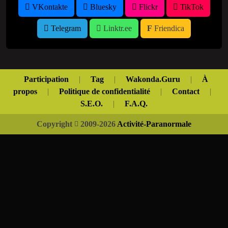
VKontakte
Bluesky
Flickr
TikTok
Telegram
Linktr.ee
Friendica
Participation
|
Tag
|
Wakonda.Guru
|
À
propos
|
Politique de confidentialité
|
Contact
|
S.E.O.
|
F.A.Q.
Copyright
2009-2026
Activité-Paranormale