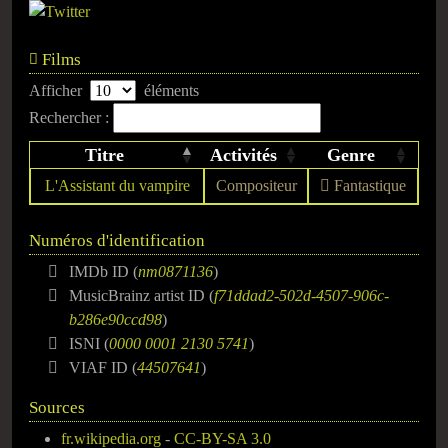
Films
Afficher
éléments
Rechercher :
Titre
Activités
Genre
L'Assistant du vampire
Compositeur
Fantastique
Numéros d'identification
IMDb ID (
nm0871136
)
MusicBrainz artist ID (
f71ddad2-502d-4507-906c-
b286e90ccd98
)
ISNI (
0000 0001 2130 5741
)
VIAF ID (
44507641
)
Sources
fr.wikipedia.org
-
CC-BY-SA 3.0