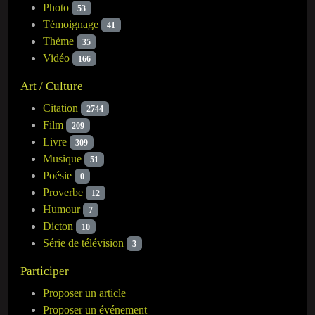
Photo
53
Témoignage
41
Thème
35
Vidéo
166
Art / Culture
Citation
2744
Film
209
Livre
309
Musique
51
Poésie
0
Proverbe
12
Humour
7
Dicton
10
Série de télévision
3
Participer
Proposer un article
Proposer un événement