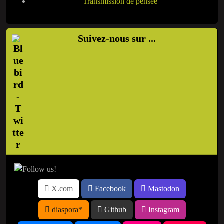
Transmission de pensée
Suivez-nous sur ...
X.com
Facebook
Mastodon
diaspora*
Github
Instagram