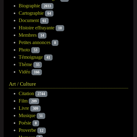
Biographie
2033
Cartographie
64
Document
61
Histoire effrayante
10
Membres
14
Petites annonces
8
Photo
53
Témoignage
41
Thème
35
Vidéo
166
Art / Culture
Citation
2744
Film
209
Livre
309
Musique
51
Poésie
0
Proverbe
12