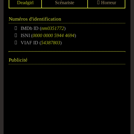
Deadgirl
Scénariste
Horreur
Numéros d'identification
IMDb ID (
nm0351772
)
ISNI (
0000 0000 5944 4694
)
VIAF ID (
54387803
)
Publicité