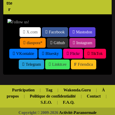
X.com
Facebook
Mastodon
diaspora*
Github
Instagram
VKontakte
Bluesky
Flickr
TikTok
Telegram
Linktr.ee
Friendica
Participation
|
Tag
|
Wakonda.Guru
|
À
propos
|
Politique de confidentialité
|
Contact
|
S.E.O.
|
F.A.Q.
Copyright
2009-2026
Activité-Paranormale