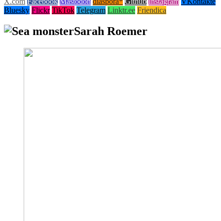
X.com
Facebook
Mastodon
diaspora*
Github
Instagram
VKontakte
Bluesky
Flickr
TikTok
Telegram
Linktr.ee
Friendica
Sarah Roemer