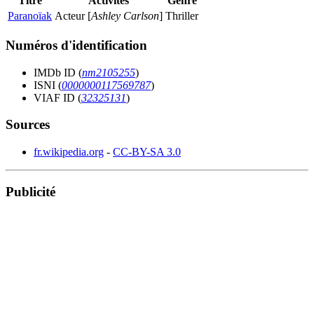
Titre
Activités
Genre
Paranoïak
Acteur [
Ashley Carlson
]
Thriller
Numéros d'identification
IMDb ID (
nm2105255
)
ISNI (
0000000117569787
)
VIAF ID (
32325131
)
Sources
fr.wikipedia.org
-
CC-BY-SA 3.0
Publicité