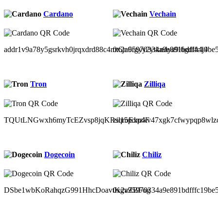
Cardano
Vechain
addr1v9a78y5gsrkvh0jrqxdrd88c4mt6jn6rgyy2ytkndya9l6gdl44j4
0x2a95970334a9e891bdfffc19be
Tron
Zilliqa
TQUtLNGwxh6myTcEZvsp8jqKRsqroExp4F
zil15pdnzkv47xgk7cfwypqp8wlz
Dogecoin
Chiliz
DSbe1wbKoRahqzG991HhcDoavtKgvZBFog
0x2a95970334a9e891bdfffc19be