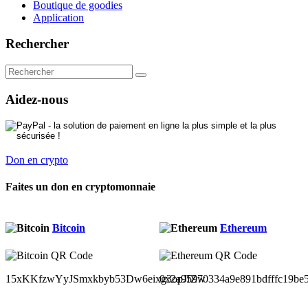
Boutique de goodies
Application
Rechercher
Aidez-nous
Don en crypto
Faites un don en cryptomonnaie
Bitcoin
Ethereum
15xKKfzwYyJSmxkbyb53Dw6eixg3opJfZw
0x2a95970334a9e891bdfffc19be