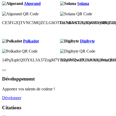
Algorand
Solana
CE5FG2QTVNC5MQZCLG6OTUANBVST2GXNCKYBBOUDH
Du7uk4nCUSyXpWNsy4BqZad
Polkadot
Digibyte
14PqXqdcQ93YAL3A37ZogM7Y3c2p5UQvcRUJ1XXX3sruzQb6
DR4sWZwZXEs4vhtnyJWucH1Ru
Développement
Apportez vos talents de codeur !
Développer
Citations