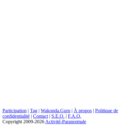
Participation
|
Tag
|
Wakonda.Guru
|
À propos
|
Politique de
confidentialité
|
Contact
|
S.E.O.
|
F.A.Q.
Copyright
2009-2026
Activité-Paranormale