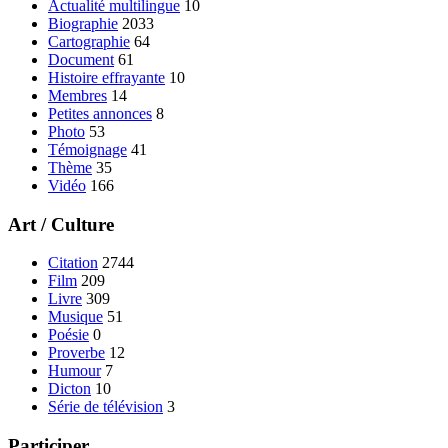
Actualité multilingue
10
Biographie
2033
Cartographie
64
Document
61
Histoire effrayante
10
Membres
14
Petites annonces
8
Photo
53
Témoignage
41
Thème
35
Vidéo
166
Art / Culture
Citation
2744
Film
209
Livre
309
Musique
51
Poésie
0
Proverbe
12
Humour
7
Dicton
10
Série de télévision
3
Participer