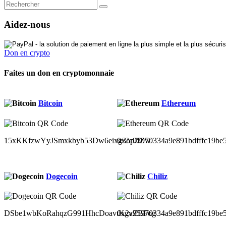
Aidez-nous
Don en crypto
Faites un don en cryptomonnaie
Bitcoin
Ethereum
15xKKfzwYyJSmxkbyb53Dw6eixg3opJfZw
0x2a95970334a9e891bdfffc19be
Dogecoin
Chiliz
DSbe1wbKoRahqzG991HhcDoavtKgvZBFog
0x2a95970334a9e891bdfffc19be