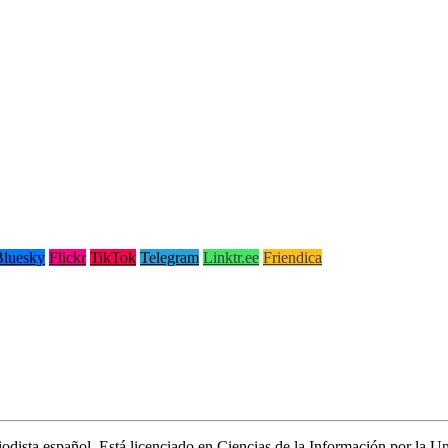
Bluesky
Flickr
TikTok
Telegram
Linktr.ee
Friendica
riodista español. Está licenciado en Ciencias de la Información por la