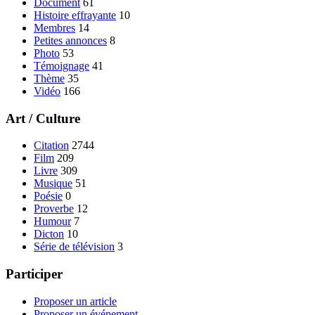
Document
61
Histoire effrayante
10
Membres
14
Petites annonces
8
Photo
53
Témoignage
41
Thème
35
Vidéo
166
Art / Culture
Citation
2744
Film
209
Livre
309
Musique
51
Poésie
0
Proverbe
12
Humour
7
Dicton
10
Série de télévision
3
Participer
Proposer un article
Proposer un événement