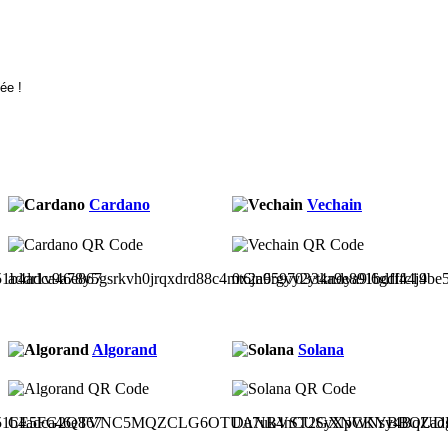
Cardano
Vechain
51b4adca46e867
addr1v9a78y5gsrkvh0jrqxdrd88c4mt6jn6rgyy2ytkndya9l6gdl44j4
0x2a95970334a9e891bdfffc19be
Algorand
Solana
51b4adca46e867
CE5FG2QTVNC5MQZCLG6OTUANBVST2GXNCKYBBOUDH
Du7uk4nCUSyXpWNsy4BqZad