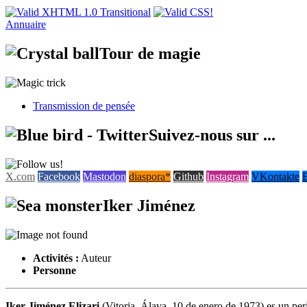
Annuaire
Tour de magie
Transmission de pensée
Suivez-nous sur ...
X.com
Facebook
Mastodon
diaspora*
Github
Instagram
VKontakte
Iker Jiménez
Activités :
Auteur
Personne
Iker Jiménez Elizari
(Vitoria, Álava, 10 de enero de 1973) es un pe