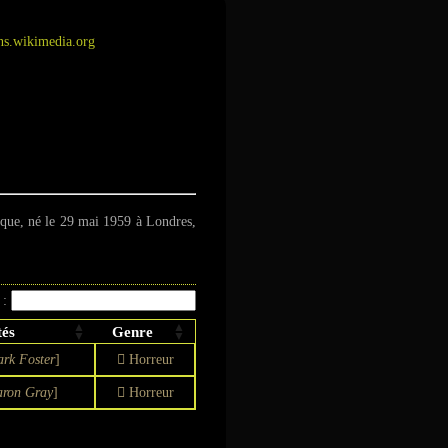
s.wikimedia.org
nique, né le 29 mai 1959 à Londres,
 :
tés
Genre
rk Foster
]
Horreur
ron Gray
]
Horreur