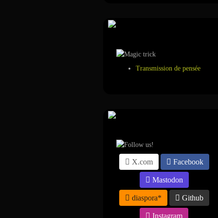
Tour de magie
Transmission de pensée
Suivez-nous sur ...
X.com
Facebook
Mastodon
diaspora*
Github
Instagram