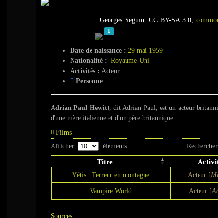
Adrian Paul
Georges Seguin, CC BY-SA 3.0,
common
Date de naissance :
29 mai 1959
Nationalité :
Royaume-Uni
Activités :
Acteur
Personne
Adrian Paul Hewitt
, dit Adrian Paul, est un acteur britan
d'une mère italienne et d'un père britannique.
Films
Afficher
éléments
Rechercher
Titre
Activi
Yétis : Terreur en montagne
Acteur [
Ma
Vampire World
Acteur [
Aa
Sources