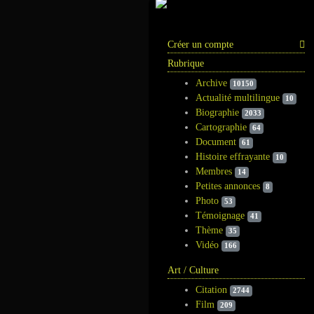
Information
Créer un compte
Rubrique
Archive
10150
Actualité multilingue
10
Biographie
2033
Cartographie
64
Document
61
Histoire effrayante
10
Membres
14
Petites annonces
8
Photo
53
Témoignage
41
Thème
35
Vidéo
166
Art / Culture
Citation
2744
Film
209