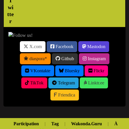
X.com
Facebook
Mastodon
diaspora*
Github
Instagram
VKontakte
Bluesky
Flickr
TikTok
Telegram
Linktr.ee
Friendica
Participation
|
Tag
|
Wakonda.Guru
|
À