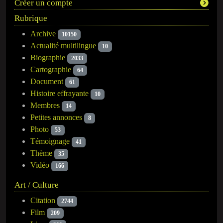
Créer un compte
Rubrique
Archive
10150
Actualité multilingue
10
Biographie
2033
Cartographie
64
Document
61
Histoire effrayante
10
Membres
14
Petites annonces
8
Photo
53
Témoignage
41
Thème
35
Vidéo
166
Art / Culture
Citation
2744
Film
209