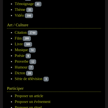
Témoignage
41
Thème
35
Vidéo
166
Art / Culture
Citation
2744
Film
209
Livre
309
Musique
51
Poésie
0
Proverbe
12
Humour
7
Dicton
10
Série de télévision
3
Participer
Proposer un article
Proposer un événement
Proposer un rituel