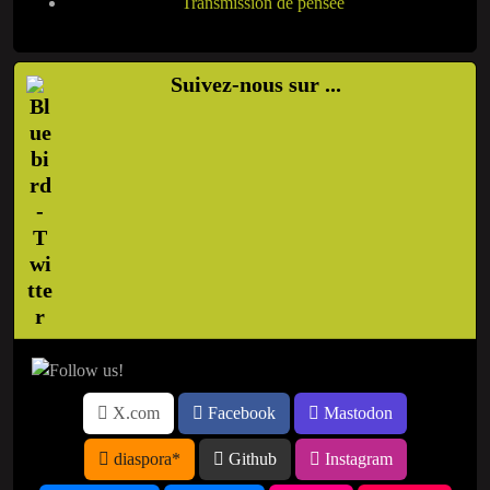
Transmission de pensée
Suivez-nous sur ...
X.com
Facebook
Mastodon
diaspora*
Github
Instagram