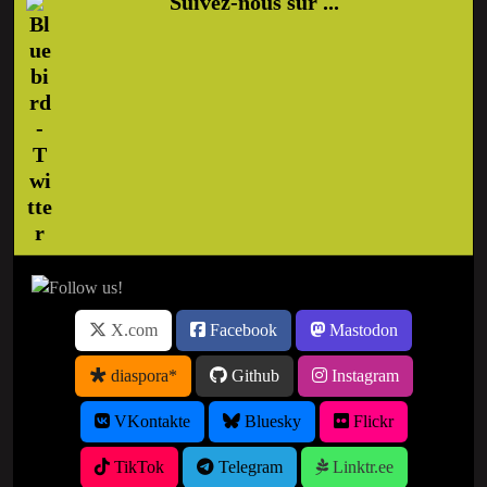
Suivez-nous sur ...
X.com
Facebook
Mastodon
diaspora*
Github
Instagram
VKontakte
Bluesky
Flickr
TikTok
Telegram
Linktr.ee