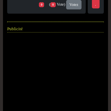
(
Vote)
Votez
0
0
Publicité