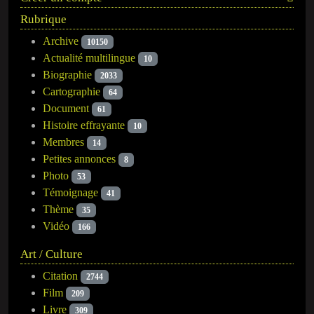
Rubrique
Archive
10150
Actualité multilingue
10
Biographie
2033
Cartographie
64
Document
61
Histoire effrayante
10
Membres
14
Petites annonces
8
Photo
53
Témoignage
41
Thème
35
Vidéo
166
Art / Culture
Citation
2744
Film
209
Livre
309