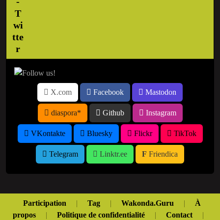
X.com
Facebook
Mastodon
diaspora*
Github
Instagram
VKontakte
Bluesky
Flickr
TikTok
Telegram
Linktr.ee
Friendica
Participation
|
Tag
|
Wakonda.Guru
|
À
propos
|
Politique de confidentialité
|
Contact
|