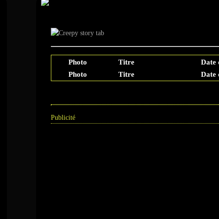
Histoire effrayante - Внез
Photo
Titre
Date 
Photo
Titre
Date 
Publicité