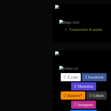
Tour de magie
Transmission de pensée
Suivez-nous sur ...
X.com
Facebook
Mastodon
diaspora*
Github
Instagram