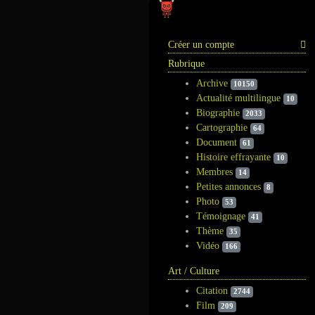
Information
Créer un compte
Rubrique
Archive
10150
Actualité multilingue
10
Biographie
2033
Cartographie
64
Document
61
Histoire effrayante
10
Membres
14
Petites annonces
8
Photo
53
Témoignage
41
Thème
35
Vidéo
166
Art / Culture
Citation
2744
Film
209