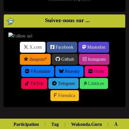
Suivez-nous sur ...
X.com
Facebook
Mastodon
diaspora*
Github
Instagram
VKontakte
Bluesky
Flickr
TikTok
Telegram
Linktr.ee
Friendica
Participation
|
Tag
|
Wakonda.Guru
|
À