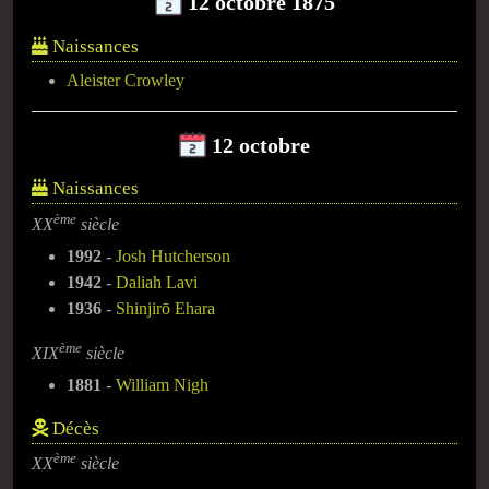
12 octobre 1875
Naissances
Aleister Crowley
12 octobre
Naissances
ème
XX
siècle
1992
-
Josh Hutcherson
1942
-
Daliah Lavi
1936
-
Shinjirō Ehara
ème
XIX
siècle
1881
-
William Nigh
Décès
ème
XX
siècle