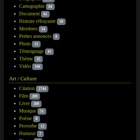
Cartographie
64
Document
61
Histoire effrayante
10
Membres
14
Petites annonces
8
Photo
53
Témoignage
41
Thème
35
Vidéo
166
Art / Culture
Citation
2744
Film
209
Livre
309
Musique
51
Poésie
0
Proverbe
12
Humour
7