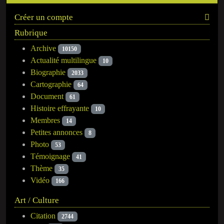
Créer un compte
Rubrique
Archive
10150
Actualité multilingue
10
Biographie
2033
Cartographie
64
Document
61
Histoire effrayante
10
Membres
14
Petites annonces
8
Photo
53
Témoignage
41
Thème
35
Vidéo
166
Art / Culture
Citation
2744