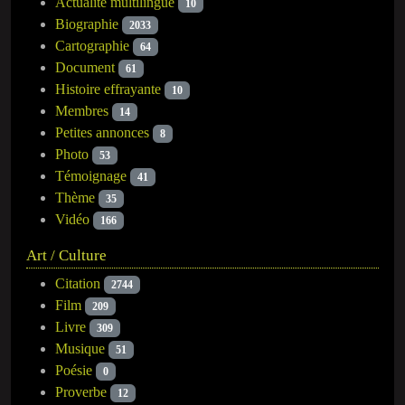
Actualité multilingue
10
Biographie
2033
Cartographie
64
Document
61
Histoire effrayante
10
Membres
14
Petites annonces
8
Photo
53
Témoignage
41
Thème
35
Vidéo
166
Art / Culture
Citation
2744
Film
209
Livre
309
Musique
51
Poésie
0
Proverbe
12