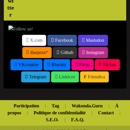
X.com
Facebook
Mastodon
diaspora*
Github
Instagram
VKontakte
Bluesky
Flickr
TikTok
Telegram
Linktr.ee
Friendica
Participation
|
Tag
|
Wakonda.Guru
|
À
propos
|
Politique de confidentialité
|
Contact
|
S.E.O.
|
F.A.Q.