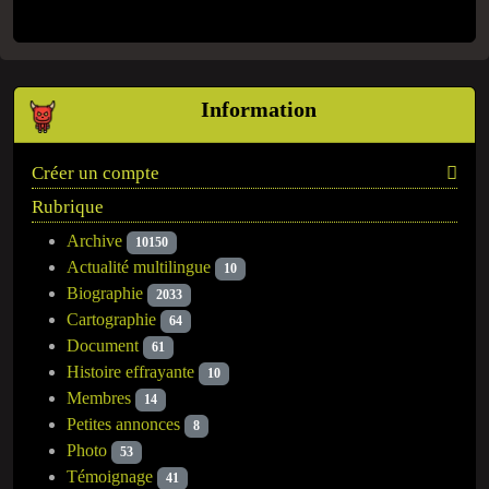
Information
Créer un compte
Rubrique
Archive
10150
Actualité multilingue
10
Biographie
2033
Cartographie
64
Document
61
Histoire effrayante
10
Membres
14
Petites annonces
8
Photo
53
Témoignage
41