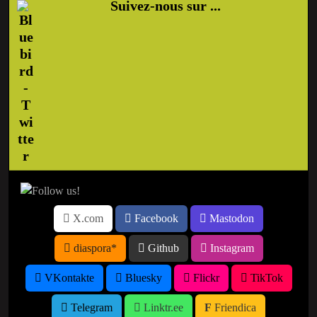
Suivez-nous sur ...
X.com
Facebook
Mastodon
diaspora*
Github
Instagram
VKontakte
Bluesky
Flickr
TikTok
Telegram
Linktr.ee
Friendica