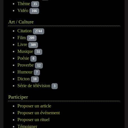
Thème
35
Vidéo
166
Art / Culture
Citation
2744
Film
209
Livre
309
Musique
51
Poésie
0
Proverbe
12
Humour
7
Dicton
10
Série de télévision
3
Participer
Proposer un article
Proposer un événement
Proposer un rituel
Témoigner