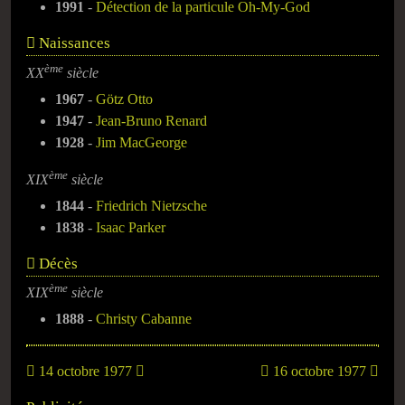
1991
-
Détection de la particule Oh-My-God
Naissances
ème
XX
siècle
1967
-
Götz Otto
1947
-
Jean-Bruno Renard
1928
-
Jim MacGeorge
ème
XIX
siècle
1844
-
Friedrich Nietzsche
1838
-
Isaac Parker
Décès
ème
XIX
siècle
1888
-
Christy Cabanne
14 octobre 1977
16 octobre 1977