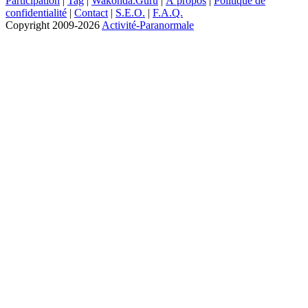
Participation
|
Tag
|
Wakonda.Guru
|
À propos
|
Politique de
confidentialité
|
Contact
|
S.E.O.
|
F.A.Q.
Copyright
2009-2026
Activité-Paranormale