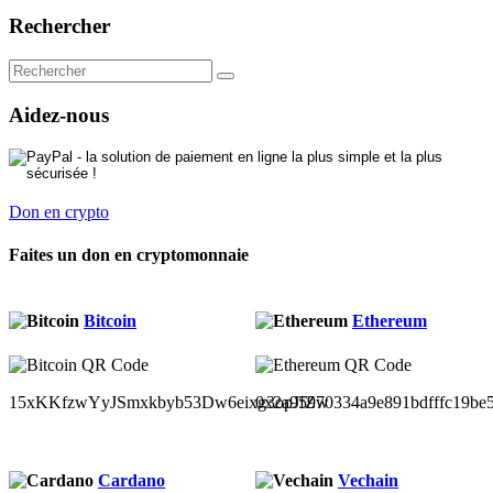
Rechercher
Aidez-nous
Don en crypto
Faites un don en cryptomonnaie
Bitcoin
Ethereum
15xKKfzwYyJSmxkbyb53Dw6eixg3opJfZw
0x2a95970334a9e891bdfffc19be
Cardano
Vechain