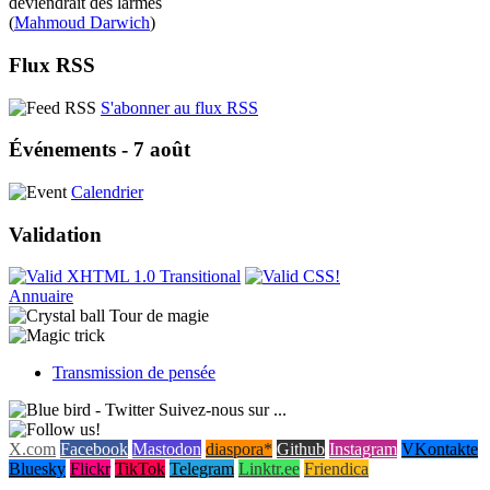
deviendrait des larmes
(
Mahmoud Darwich
)
Flux RSS
S'abonner au flux RSS
Événements - 7 août
Calendrier
Validation
Annuaire
Tour de magie
Transmission de pensée
Suivez-nous sur ...
X.com
Facebook
Mastodon
diaspora*
Github
Instagram
VKontakte
Bluesky
Flickr
TikTok
Telegram
Linktr.ee
Friendica