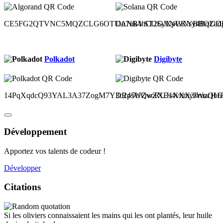
CE5FG2QTVNC5MQZCLG6OTUANBVST2GXNCKYBBOUDH
Du7uk4nCUSyXpWNsy4BqZad
Polkadot
Digibyte
14PqXqdcQ93YAL3A37ZogM7Y3c2p5UQvcRUJ1XXX3sruzQb6
DR4sWZwZXEs4vhtnyJWucH1Ru
Développement
Apportez vos talents de codeur !
Développer
Citations
Si les oliviers connaissaient les mains qui les ont plantés, leur huile