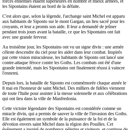
forces ennemies étaient supérieures en nombre et mieux armées, et
les Sipontains étaient au bord de la défaite.
C'est alors que, selon la légende, l'archange saint Michel est apparu
aux habitants de Siponto sur le mont Gargan, un lieu sacré pour les
croyants, et leur a promis son aide. Il leur a demandé de jeûner
pendant trois jours avant la bataille, ce que les Sipontains ont fait
avec une grande ferveur.
Au troisième jour, les Sipontains ont vu un signe divin : une armée
céleste descendre du ciel pour les aider dans leur combat. Inspirés
par cette vision miraculeuse, les habitants de Siponto ont lancé une
contre-attaque féroce contre les Goths. Les combats ont été d'une
grande intensité, mais les Sipontains ont finalement réussi à vaincre
l'ennemi.
Depuis lors, la bataille de Siponto est commémorée chaque année le
8 mai en l'honneur de saint Michel. Des milliers de fidèles viennent
de toute l'Italie pour assister à la messe solennelle et aux célébrations
qui ont lieu dans la ville de Manfredonia.
Cette victoire légendaire des Sipontains est considérée comme un
miracle divin, qui a permis de sauver la ville de l'invasion des Goths.
Elle est également un symbole de la puissance de la foi et de la
dévotion envers saint Michel dans la région des Pouilles. Cet
événement a inspiré de nombreux pèlerins et visiteurs, et continue de