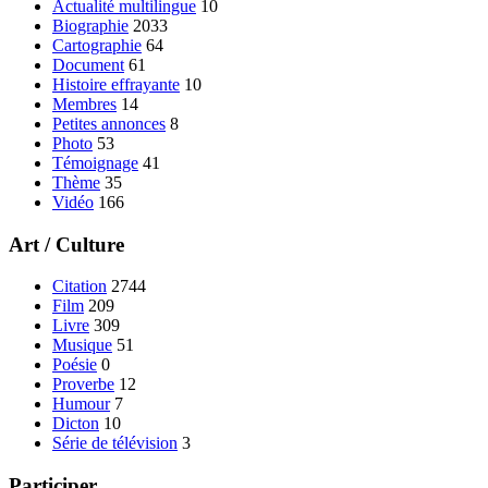
Actualité multilingue
10
Biographie
2033
Cartographie
64
Document
61
Histoire effrayante
10
Membres
14
Petites annonces
8
Photo
53
Témoignage
41
Thème
35
Vidéo
166
Art / Culture
Citation
2744
Film
209
Livre
309
Musique
51
Poésie
0
Proverbe
12
Humour
7
Dicton
10
Série de télévision
3
Participer