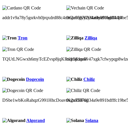
addr1v9a78y5gsrkvh0jrqxdrd88c4mt6jn6rgyy2ytkndya9l6gdl44j4
0x2a95970334a9e891bdfffc19be
Tron
Zilliqa
TQUtLNGwxh6myTcEZvsp8jqKRsqroExp4F
zil15pdnzkv47xgk7cfwypqp8wlz
Dogecoin
Chiliz
DSbe1wbKoRahqzG991HhcDoavtKgvZBFog
0x2a95970334a9e891bdfffc19be
Algorand
Solana