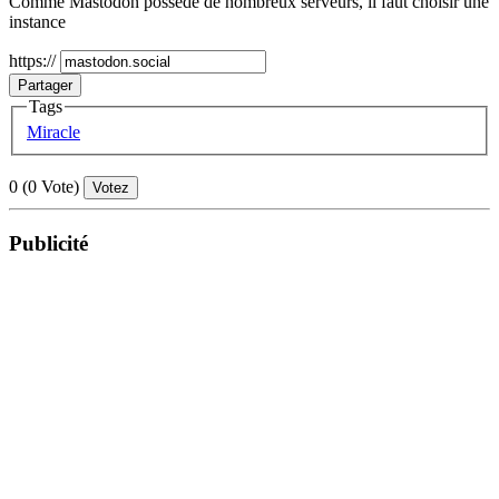
Comme Mastodon possède de nombreux serveurs, il faut choisir une
instance
https://
Partager
Tags
Miracle
0
(
0
Vote)
Votez
Publicité