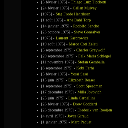
[5 février 1975] -
Thiago Luiz Ticchetti
[24 février 1975] -
Callan Mulvey
[1975] -
Stig Frode Henriksen
[1 août 1975] -
Ane Dahl Torp
[14 janvier 1975] -
Rodolfo Sancho
[23 octobre 1975] -
Steve Gonsalves
[1975] -
Laurent Kasprowicz
[19 août 1975] -
Marco Coti Zelati
[5 septembre 1975] -
Charles Greywolf
[29 septembre 1975] -
Falk Maria Schlegel
[11 novembre 1975] -
Stefan Gemballa
[8 septembre 1975] -
Kobi Farhi
[5 février 1975] -
Yossi Sassi
[15 juin 1975] -
Elizabeth Reaser
[1 septembre 1975] -
Scott Speedman
[17 décembre 1975] -
Milla Jovovich
[25 juin 1975] -
Linda Cardellini
[26 février 1975] -
Drew Goddard
[26 décembre 1975] -
Diederik van Rooijen
[4 avril 1975] -
Joyce Giraud
[1 janvier 1975] -
Marc Paquet