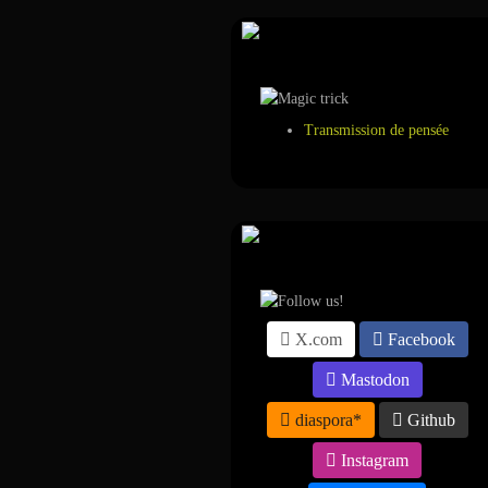
Tour de magie
Transmission de pensée
Suivez-nous sur ...
X.com
Facebook
Mastodon
diaspora*
Github
Instagram