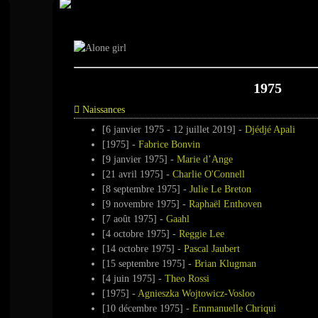
Événements - 197
1975
Naissances
[6 janvier 1975 - 12 juillet 2019] -
Djédjé Apali
[1975] -
Fabrice Bonvin
[9 janvier 1975] -
Marie d’Ange
[21 avril 1975] -
Charlie O'Connell
[8 septembre 1975] -
Julie Le Breton
[9 novembre 1975] -
Raphaël Enthoven
[7 août 1975] -
Gaahl
[4 octobre 1975] -
Reggie Lee
[14 octobre 1975] -
Pascal Jaubert
[15 septembre 1975] -
Brian Klugman
[4 juin 1975] -
Theo Rossi
[1975] -
Agnieszka Wojtowicz-Vosloo
[10 décembre 1975] -
Emmanuelle Chriqui