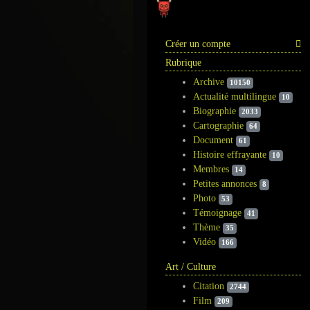
Information
Créer un compte
Rubrique
Archive
10150
Actualité multilingue
10
Biographie
2033
Cartographie
64
Document
61
Histoire effrayante
10
Membres
14
Petites annonces
8
Photo
53
Témoignage
41
Thème
35
Vidéo
166
Art / Culture
Citation
2744
Film
209