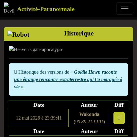
Activité-Paranormale
Historique
Historique des versions de «
Goldie Hawn raconte
une étrange rencontre extraterrestre qui l’a marquée à
vie
».
Date
Auteur
Diff
Wakonda
12 mai 2026 à 23:39:41
(
90.39.219.101
)
Date
Auteur
Diff