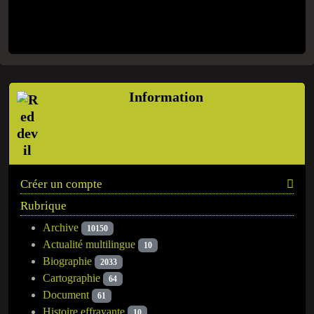
Information
Créer un compte
Rubrique
Archive
10150
Actualité multilingue
10
Biographie
2033
Cartographie
64
Document
61
Histoire effrayante
10