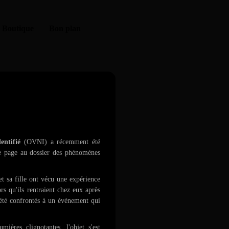
Boutique
Bon plan
 aperçu à Memphis
entifié
(OVNI) a récemment été
e page au dossier des phénomènes
 sa fille ont vécu une expérience
rs qu'ils rentraient chez eux après
 été confrontés à un événement qui
ières clignotantes, l'objet s'est