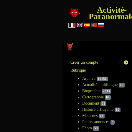
Activité-
Paranormal
Information
Créer un compte
Rubrique
Archive
10150
Actualité multilingue
10
Biographie
2033
Cartographie
64
Document
61
Histoire effrayante
10
Membres
14
Petites annonces
8
Photo
53