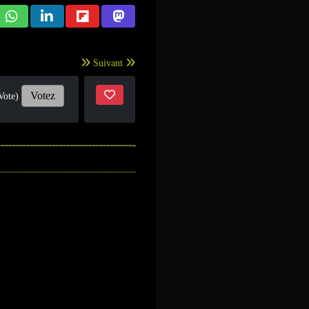
Suivant
Votez
Vote)