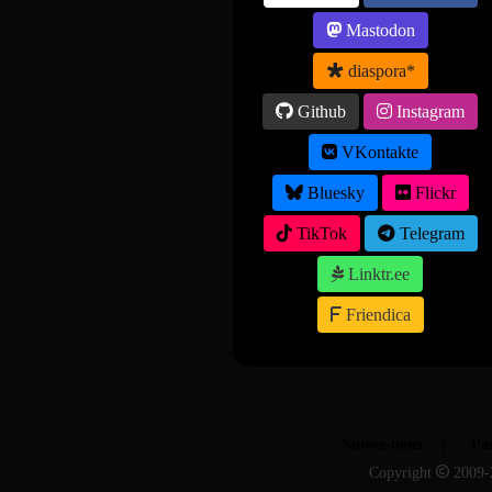
Mastodon
diaspora*
Github
Instagram
VKontakte
Bluesky
Flickr
TikTok
Telegram
Linktr.ee
Friendica
Suivez-nous
Par
Copyright
2009-