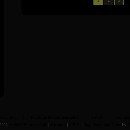
1
2
3
ticipation
Politique de confidentialité
F.A.Q.
Contac
2026
Activité-Paranormale
|
À propos
|
S.E.O.
|
Tag
|
Wakonda.Guru
by
F