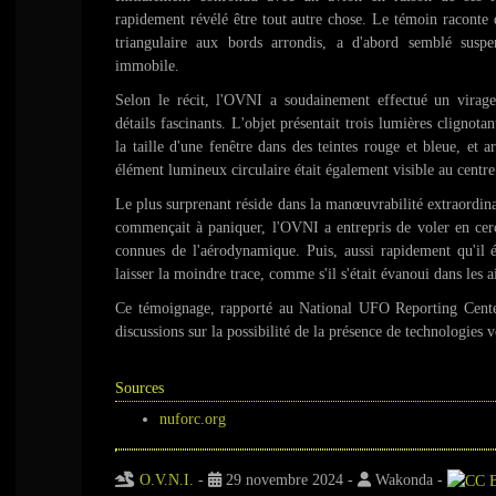
rapidement révélé être tout autre chose. Le témoin raconte
triangulaire aux bords arrondis, a d'abord semblé susp
immobile.
Selon le récit, l'OVNI a soudainement effectué un virage
détails fascinants. L'objet présentait trois lumières clignotan
la taille d'une fenêtre dans des teintes rouge et bleue, et 
élément lumineux circulaire était également visible au centre 
Le plus surprenant réside dans la manœuvrabilité extraordina
commençait à paniquer, l'OVNI a entrepris de voler en cercl
connues de l'aérodynamique. Puis, aussi rapidement qu'il ét
laisser la moindre trace, comme s'il s'était évanoui dans les ai
Ce témoignage, rapporté au National UFO Reporting Cent
discussions sur la possibilité de la présence de technologies v
Sources
nuforc.org
O.V.N.I.
-
29 novembre 2024
-
Wakonda
-