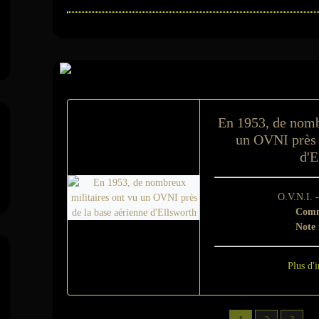
Sur le même suje
En 1953, de nomb
un OVNI près 
d'E
O.V.N.I. 
Comm
Note
Plus d'i