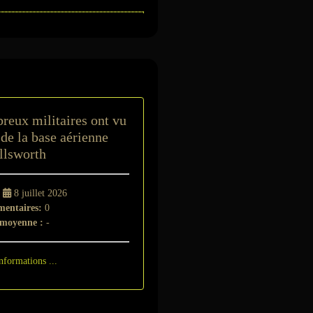
t
reux militaires ont vu
de la base aérienne
llsworth
-
8 juillet 2026
entaires:
0
 moyenne :
-
nformations ...