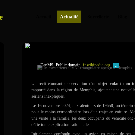
e
Accueil
Actualité
Sorcellerie
Blog
Un mystérieux OVNI triangulaire
DanMS, Public domain,
fr.wikipedia.org
Un récit étonnant d'observation d'un
objet volant non id
rapporté dans la région de Memphis, ajoutant une nouvell
aériens inexpliqués.
Le 16 novembre 2024, aux alentours de 19h58, un témoin et
pour le moins extraordinaire lors d'un trajet en voiture. Alo
une visite à la famille, les deux occupants du véhicule ont
défie toute explication rationnelle.
Initialement confondu avec un avion en raison de ses lum