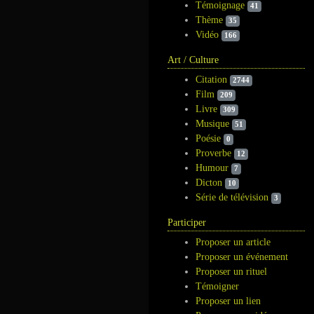
Témoignage
41
Thème
35
Vidéo
166
Art / Culture
Citation
2744
Film
209
Livre
309
Musique
51
Poésie
0
Proverbe
12
Humour
7
Dicton
10
Série de télévision
3
Participer
Proposer un article
Proposer un événement
Proposer un rituel
Témoigner
Proposer un lien