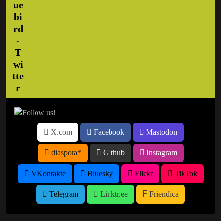
X.com
Facebook
Mastodon
diaspora*
Github
Instagram
VKontakte
Bluesky
Flickr
TikTok
Telegram
Linktr.ee
Friendica