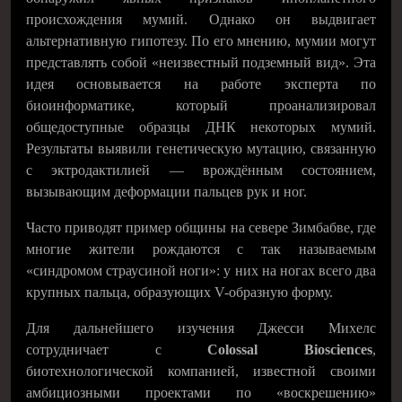
происхождения мумий. Однако он выдвигает
альтернативную гипотезу. По его мнению, мумии могут
представлять собой «неизвестный подземный вид». Эта
идея основывается на работе эксперта по
биоинформатике, который проанализировал
общедоступные образцы ДНК некоторых мумий.
Результаты выявили генетическую мутацию, связанную
с эктродактилией — врождённым состоянием,
вызывающим деформации пальцев рук и ног.
Часто приводят пример общины на севере Зимбабве, где
многие жители рождаются с так называемым
«синдромом страусиной ноги»: у них на ногах всего два
крупных пальца, образующих V-образную форму.
Для дальнейшего изучения Джесси Михелс
сотрудничает с
Colossal Biosciences
,
биотехнологической компанией, известной своими
амбициозными проектами по «воскрешению»