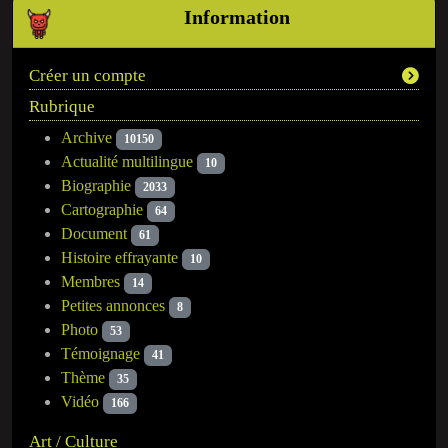
Information
Créer un compte
Rubrique
Archive
10150
Actualité multilingue
10
Biographie
2033
Cartographie
64
Document
61
Histoire effrayante
10
Membres
14
Petites annonces
8
Photo
53
Témoignage
41
Thème
35
Vidéo
166
Art / Culture