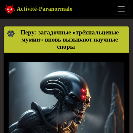
Activité-Paranormale
Перу: загадочные «трёхпальцевые
мумии» вновь вызывают научные
споры