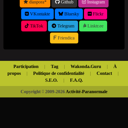
diaspora*
Github
Instagram
VKontakte
Bluesky
Flickr
TikTok
Telegram
Linktr.ee
Friendica
Participation
|
Tag
|
Wakonda.Guru
|
À
propos
|
Politique de confidentialité
|
Contact
|
S.E.O.
|
F.A.Q.
Copyright
2009-2026
Activité-Paranormale