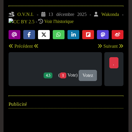
O.V.N.I.
-
13 décembre 2025
-
Wakonda
-
-
Voir l'historique
Précédent
Suivant
(
Vote)
Votez
4.5
1
Publicité