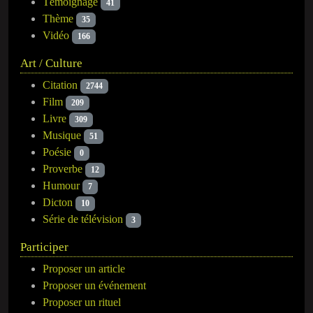
Témoignage
41
Thème
35
Vidéo
166
Art / Culture
Citation
2744
Film
209
Livre
309
Musique
51
Poésie
0
Proverbe
12
Humour
7
Dicton
10
Série de télévision
3
Participer
Proposer un article
Proposer un événement
Proposer un rituel