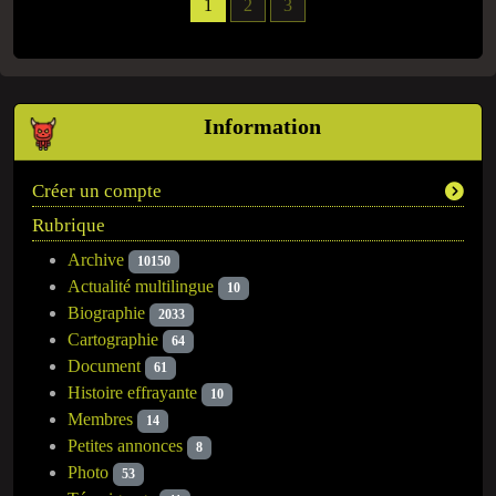
1
2
3
Information
Créer un compte
Rubrique
Archive
10150
Actualité multilingue
10
Biographie
2033
Cartographie
64
Document
61
Histoire effrayante
10
Membres
14
Petites annonces
8
Photo
53