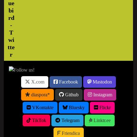
X.com
Facebook
Mastodon
diaspora*
Github
Instagram
VKontakte
Bluesky
Flickr
TikTok
Telegram
Linktr.ee
Friendica