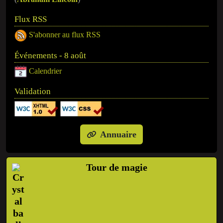
Flux RSS
S'abonner au flux RSS
Événements - 8 août
Calendrier
Validation
Annuaire
Tour de magie