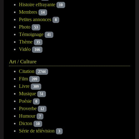
Histoire effrayante
10
Membres
14
Petites annonces
8
Photo
53
Témoignage
41
Thème
35
Vidéo
166
Art / Culture
Citation
2744
Film
209
Livre
309
Musique
51
Poésie
0
Proverbe
12
Humour
7
Dicton
10
Série de télévision
3