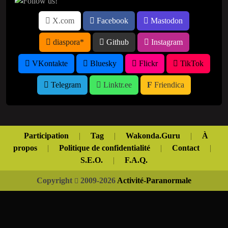
X.com
Facebook
Mastodon
diaspora*
Github
Instagram
VKontakte
Bluesky
Flickr
TikTok
Telegram
Linktr.ee
Friendica
Participation
|
Tag
|
Wakonda.Guru
|
À
propos
|
Politique de confidentialité
|
Contact
|
S.E.O.
|
F.A.Q.
Copyright
2009-2026
Activité-Paranormale