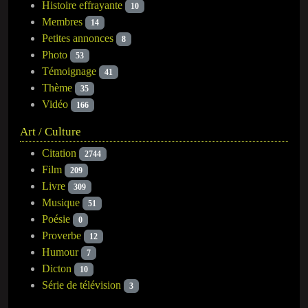
Histoire effrayante
10
Membres
14
Petites annonces
8
Photo
53
Témoignage
41
Thème
35
Vidéo
166
Art / Culture
Citation
2744
Film
209
Livre
309
Musique
51
Poésie
0
Proverbe
12
Humour
7
Dicton
10
Série de télévision
3