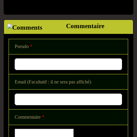
Commentaire
Pseudo
*
Email (Facultatif : il ne sera pas affiché)
Commentaire
*