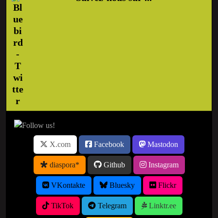
X.com
Facebook
Mastodon
diaspora*
Github
Instagram
VKontakte
Bluesky
Flickr
TikTok
Telegram
Linktr.ee