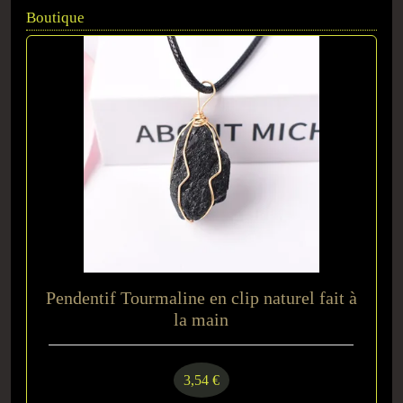
Boutique
Pendentif Tourmaline en clip naturel fait à
la main
3,54 €