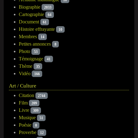
Biographie
2033
Cartographie
64
Document
61
Histoire effrayante
10
Membres
14
Petites annonces
8
Photo
53
Témoignage
41
Thème
35
Vidéo
166
Art / Culture
Citation
2744
Film
209
Livre
309
Musique
51
Poésie
0
Proverbe
12