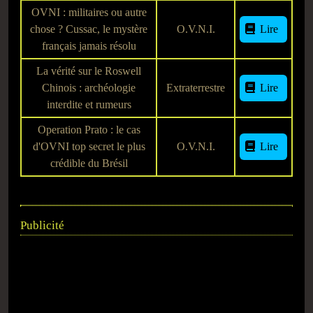
OVNI : militaires ou autre
chose ? Cussac, le mystère
O.V.N.I.
Lire
français jamais résolu
La vérité sur le Roswell
Chinois : archéologie
Extraterrestre
Lire
interdite et rumeurs
Operation Prato : le cas
d'OVNI top secret le plus
O.V.N.I.
Lire
crédible du Brésil
Publicité