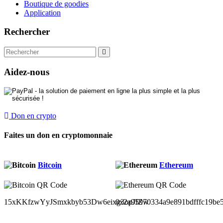
Boutique de goodies
Application
Rechercher
Aidez-nous
Don en crypto
Faites un don en cryptomonnaie
Bitcoin
Ethereum
15xKKfzwYyJSmxkbyb53Dw6eixg3opJfZw
0x2a95970334a9e891bdfffc19be