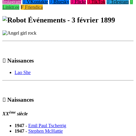
Instagram
VKontakte
Bluesky
Flickr
TikTok
Telegram
Linktr.ee
Friendica
Événements - 3 février 1899
3 février 1899
Naissances
Lao She
3 février
Naissances
ème
XX
siècle
1947
-
Emil Paul Tscherrig
1947
-
Stephen McHattie