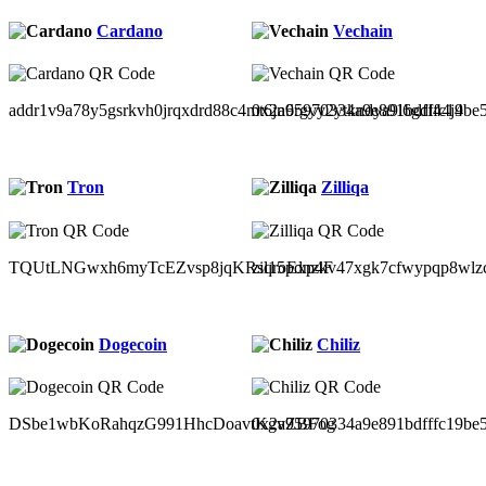
Cardano
Vechain
addr1v9a78y5gsrkvh0jrqxdrd88c4mt6jn6rgyy2ytkndya9l6gdl44j4
0x2a95970334a9e891bdfffc19be
Tron
Zilliqa
TQUtLNGwxh6myTcEZvsp8jqKRsqroExp4F
zil15pdnzkv47xgk7cfwypqp8wlz
Dogecoin
Chiliz
DSbe1wbKoRahqzG991HhcDoavtKgvZBFog
0x2a95970334a9e891bdfffc19be