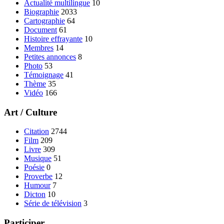
Actualité multilingue
10
Biographie
2033
Cartographie
64
Document
61
Histoire effrayante
10
Membres
14
Petites annonces
8
Photo
53
Témoignage
41
Thème
35
Vidéo
166
Art / Culture
Citation
2744
Film
209
Livre
309
Musique
51
Poésie
0
Proverbe
12
Humour
7
Dicton
10
Série de télévision
3
Participer