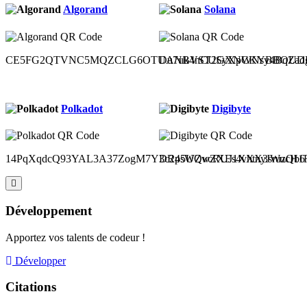
Algorand
Solana
CE5FG2QTVNC5MQZCLG6OTUANBVST2GXNCKYBBOUDH
Du7uk4nCUSyXpWNsy4BqZad
Polkadot
Digibyte
14PqXqdcQ93YAL3A37ZogM7Y3c2p5UQvcRUJ1XXX3sruzQb6
DR4sWZwZXEs4vhtnyJWucH1Ru
Développement
Apportez vos talents de codeur !
Développer
Citations