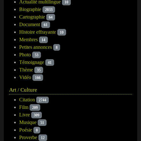
Actualité multilingue
10
Biographie
2033
Cartographie
64
Document
61
Histoire effrayante
10
Membres
14
Petites annonces
8
Photo
53
Témoignage
41
Thème
35
Vidéo
166
Art / Culture
Citation
2744
Film
209
Livre
309
Musique
51
Poésie
0
Proverbe
12