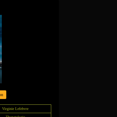
a mort
on
Virginie Lefebvre