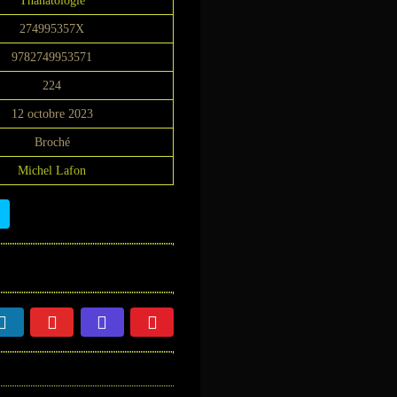
Thanatologie
274995357X
9782749953571
224
12 octobre 2023
Broché
Michel Lafon