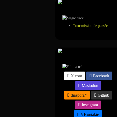
Tour de magie
Transmission de pensée
Suivez-nous sur ...
X.com
Facebook
Mastodon
diaspora*
Github
Instagram
VKontakte