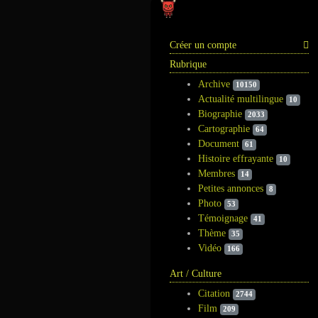
Information
Créer un compte
Rubrique
Archive
10150
Actualité multilingue
10
Biographie
2033
Cartographie
64
Document
61
Histoire effrayante
10
Membres
14
Petites annonces
8
Photo
53
Témoignage
41
Thème
35
Vidéo
166
Art / Culture
Citation
2744
Film
209