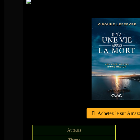
Il y a une vie après l
Achetez-le sur Amaz
Auteurs