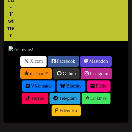
X.com
Facebook
Mastodon
diaspora*
Github
Instagram
VKontakte
Bluesky
Flickr
TikTok
Telegram
Linktr.ee
Friendica