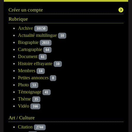
Créer un compte
Rubrique
Archive
10150
Actualité multilingue
10
Biographie
2033
Cartographie
64
Document
61
Histoire effrayante
10
Membres
14
Petites annonces
8
Photo
53
Témoignage
41
Thème
35
Vidéo
166
Art / Culture
Citation
2744