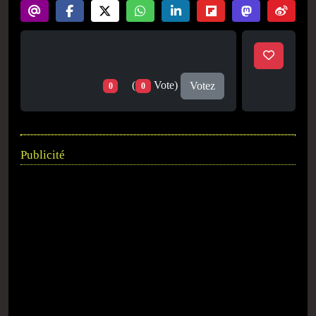
(
Vote)
Votez
0
0
Publicité