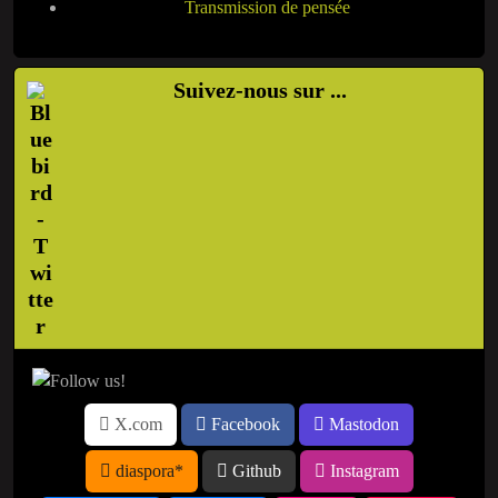
Transmission de pensée
Suivez-nous sur ...
X.com
Facebook
Mastodon
diaspora*
Github
Instagram