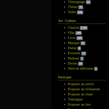
Témoignage
41
Thème
35
Vidéo
166
Art / Culture
Citation
2744
Film
209
Livre
309
Musique
51
Poésie
0
Proverbe
12
Humour
7
Dicton
10
Série de télévision
3
Participer
Proposer un article
Proposer un événement
Proposer un rituel
Témoigner
Proposer un lien