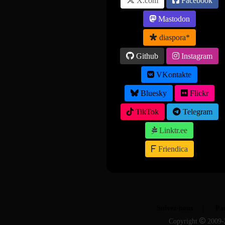
X.com
Facebook
Mastodon
diaspora*
Github
Instagram
VKontakte
Bluesky
Flickr
TikTok
Telegram
Linktr.ee
Friendica
Suivez-nous
Par
Copyright
2009-