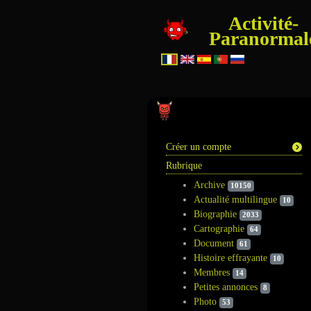
Activité-
Paranormal
Information
Créer un compte
Rubrique
Archive
10150
Actualité multilingue
10
Biographie
2033
Cartographie
64
Document
61
Histoire effrayante
10
Membres
14
Petites annonces
8
Photo
53