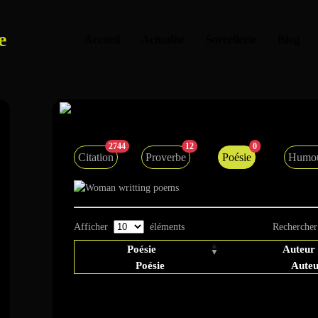
e
Accueil
Actualité
Sorcellerie
Blog
Poésie
2744
12
0
Citation
Proverbe
Poésie
Humo
Afficher
éléments
Rechercher
Poésie
Auteur
Poésie
Aute