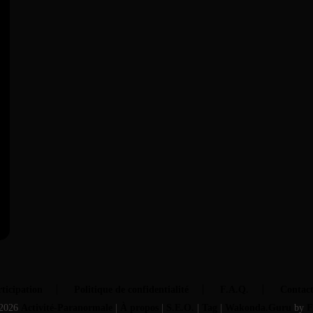
ticipation
Politique de confidentialité
F.A.Q.
Contac
2026
Activité-Paranormale
|
À propos
|
S.E.O.
|
Tag
|
Wakonda.Guru
by
F