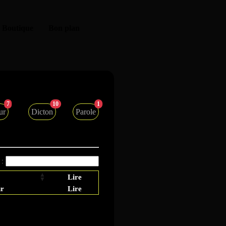
Boutique
Bon plan
7
10
1
ur
Dicton
Parole
 :
Lire
ur
Lire