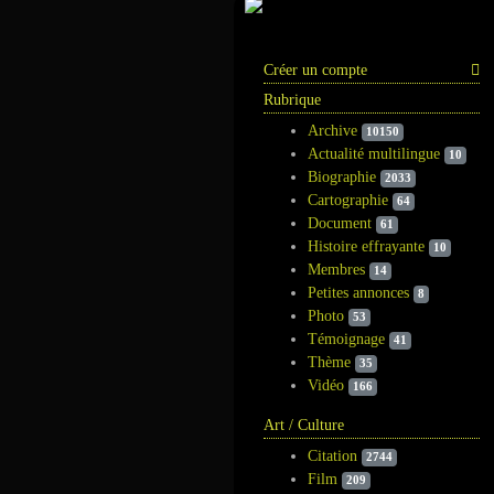
Information
Créer un compte
Rubrique
Archive
10150
Actualité multilingue
10
Biographie
2033
Cartographie
64
Document
61
Histoire effrayante
10
Membres
14
Petites annonces
8
Photo
53
Témoignage
41
Thème
35
Vidéo
166
Art / Culture
Citation
2744
Film
209