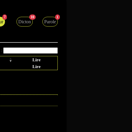
7
10
1
ur
Dicton
Parole
 :
Lire
Lire