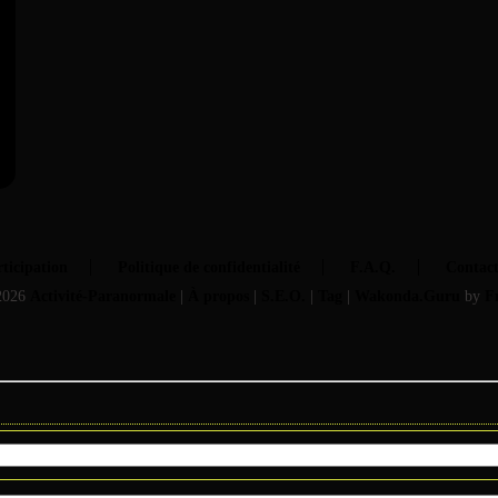
ticipation
Politique de confidentialité
F.A.Q.
Contac
2026
Activité-Paranormale
|
À propos
|
S.E.O.
|
Tag
|
Wakonda.Guru
by
F