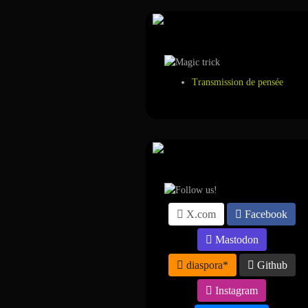
Tour de magie
Transmission de pensée
Suivez-nous sur ...
X.com
Facebook
Mastodon
diaspora*
Github
Instagram