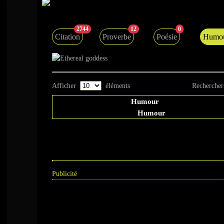
Humour
2744
12
0
Citation
Proverbe
Poésie
Humo
Afficher
éléments
Rechercher
Humour
Humour
Publicité