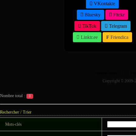
VKontakte
Bluesky
Flickr
TikTok
Telegram
Linktr.ee
Friendica
Suivez-nous
Par
Copyright
2009-
Nombre total :
Rechercher / Trier
Mots-clés