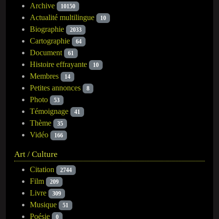
Archive
10150
Actualité multilingue
10
Biographie
2033
Cartographie
64
Document
61
Histoire effrayante
10
Membres
14
Petites annonces
8
Photo
53
Témoignage
41
Thème
35
Vidéo
166
Art / Culture
Citation
2744
Film
209
Livre
309
Musique
51
Poésie
0