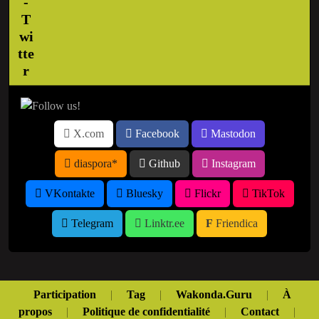
X.com
Facebook
Mastodon
diaspora*
Github
Instagram
VKontakte
Bluesky
Flickr
TikTok
Telegram
Linktr.ee
Friendica
Participation
|
Tag
|
Wakonda.Guru
|
À
propos
|
Politique de confidentialité
|
Contact
|