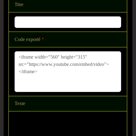
Titre
Code exporté
*
Texte