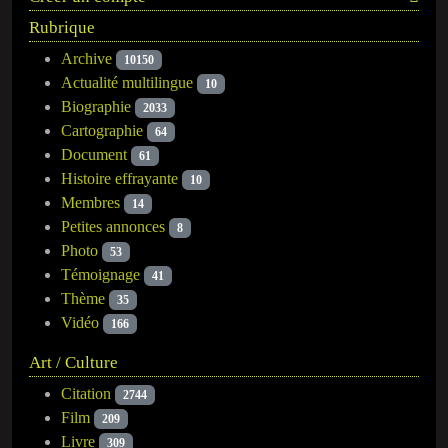
Rubrique
Archive
10150
Actualité multilingue
10
Biographie
2033
Cartographie
64
Document
61
Histoire effrayante
10
Membres
14
Petites annonces
8
Photo
53
Témoignage
41
Thème
35
Vidéo
166
Art / Culture
Citation
2744
Film
209
Livre
309