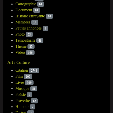
Cartographie
64
Document
61
Histoire effrayante
10
Membres
14
Petites annonces
8
Photo
53
Témoignage
41
Thème
35
Vidéo
166
Art / Culture
Citation
2744
Film
209
Livre
309
Musique
51
Poésie
0
Proverbe
12
Humour
7
Dicton
10