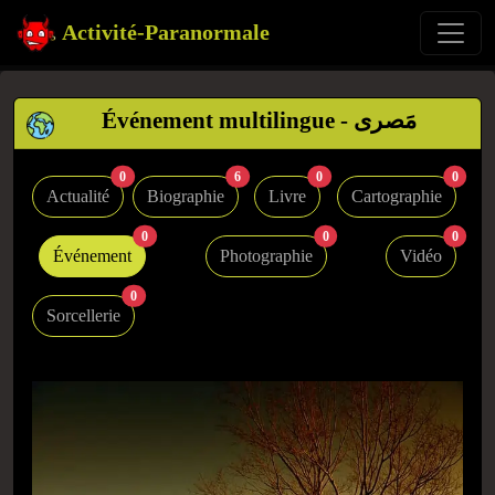
Activité-Paranormale
Événement multilingue - مَصرى
0
6
0
0
Actualité
Biographie
Livre
Cartographie
0
0
0
Événement
Photographie
Vidéo
0
Sorcellerie