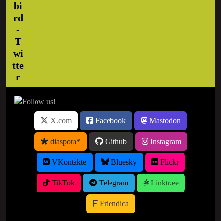
X.com
Facebook
Mastodon
diaspora*
Github
Instagram
VKontakte
Bluesky
Flickr
TikTok
Telegram
Linktr.ee
Friendica