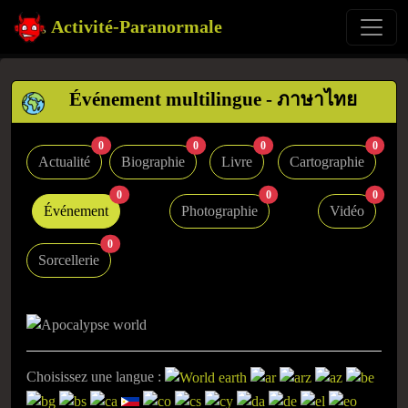
Activité-Paranormale
Événement multilingue - ภาษาไทย
0
0
0
0
Actualité
Biographie
Livre
Cartographie
0
0
0
Événement
Photographie
Vidéo
0
Sorcellerie
Choisissez une langue :