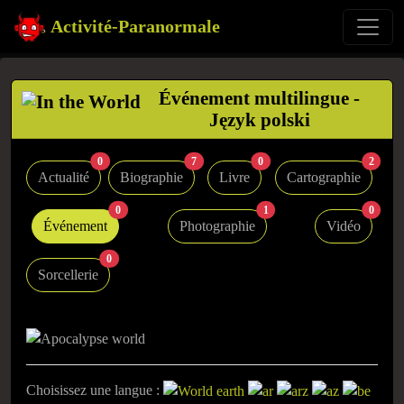
Activité-Paranormale
Événement multilingue -
Język polski
0
7
0
2
Actualité
Biographie
Livre
Cartographie
0
1
0
Événement
Photographie
Vidéo
0
Sorcellerie
Choisissez une langue :