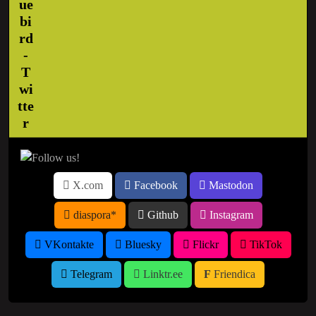
X.com
Facebook
Mastodon
diaspora*
Github
Instagram
VKontakte
Bluesky
Flickr
TikTok
Telegram
Linktr.ee
Friendica