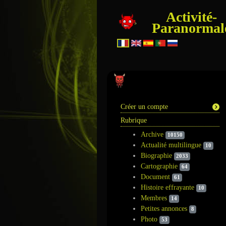
Activité-
Paranormal
Information
Créer un compte
Rubrique
Archive
10150
Actualité multilingue
10
Biographie
2033
Cartographie
64
Document
61
Histoire effrayante
10
Membres
14
Petites annonces
8
Photo
53