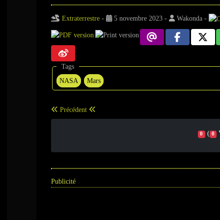
Extraterrestre
-
5 novembre 2023
-
Wakonda
-
Tags
NASA
Mars
Précédent
(
0
0
Publicité