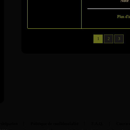
Note
Plus d'i
1
2
3
ticipation
Politique de confidentialité
F.A.Q.
Contac