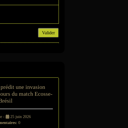
Valider
t
prédit une invasion
 cours du match Ecosse-
Brésil
re -
25 juin 2026
entaires:
0