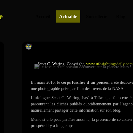
e
Accueil
Actualité
Sorcellerie
Blog
Le fossile d’un poisson découvert su
Scott C. Waring, Copyright,
www.ufosightingsdaily.com
En mars 2016, le
corps fossilisé d’un poisson
a été découver
une photographie prise par l’un des rovers de la NASA. …
L’ufologue Scott C. Waring, basé à Taïwan, a fait cette étr
parcourant les clichés publiés quotidiennement par l’agen
naturellement partager cette information sur son blog.
Même si elle peut paraître anodine, la présence de ce cadav
prospère il y a longtemps.