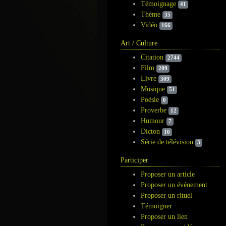
Témoignage
41
Thème
35
Vidéo
166
Art / Culture
Citation
2744
Film
209
Livre
309
Musique
51
Poésie
0
Proverbe
12
Humour
7
Dicton
10
Série de télévision
3
Participer
Proposer un article
Proposer un événement
Proposer un rituel
Témoigner
Proposer un lien