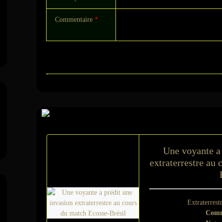
Commentaire
*
Sur le même suje
Une voyante a 
extraterrestre au
Extraterrest
Comm