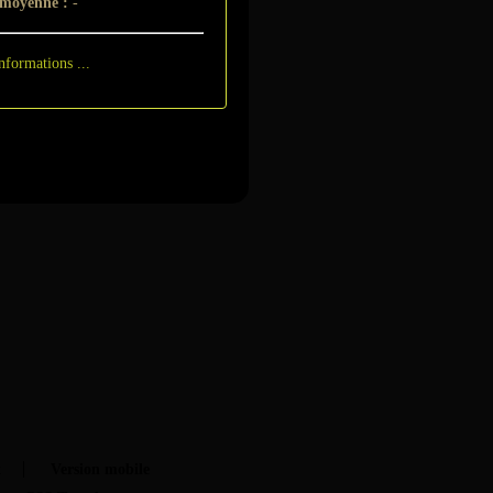
 moyenne :
-
nformations ...
t
Version mobile