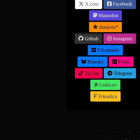
X.com
Facebook
Mastodon
diaspora*
Github
Instagram
VKontakte
Bluesky
Flickr
TikTok
Telegram
Linktr.ee
Friendica
Suivez-nous
Par