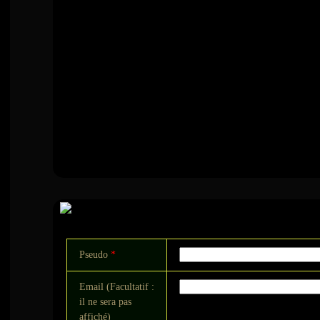
Commentaire
Pseudo
*
Email (Facultatif :
il ne sera pas
affiché)