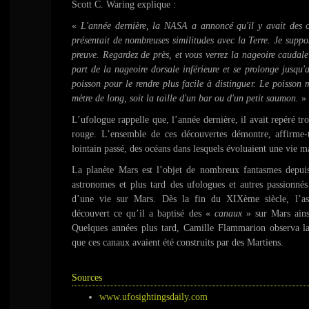
Scott C. Waring explique :
«
L'année dernière, la NASA a annoncé qu'il y avait des 
présentait de nombreuses similitudes avec la Terre. Je suppos
preuve. Regardez de près, et vous verrez la nageoire caudale
part de la nageoire dorsale inférieure et se prolonge jusqu'a
poisson pour le rendre plus facile à distinguer. Le poisson
mètre de long, soit la taille d'un bar ou d'un petit saumon.
»
L’ufologue rappelle que, l’année dernière, il avait repéré tr
rouge. L’ensemble de ces découvertes démontre, affirme-t
lointain passé, des océans dans lesquels évoluaient une vie m
La planète Mars est l’objet de nombreux fantasmes depuis
astronomes et plus tard des ufologues et autres passionnés
d’une vie sur Mars. Dès la fin du XIXème siècle, l’as
découvert ce qu’il a baptisé des «
canaux
» sur Mars ains
Quelques années plus tard, Camille Flammarion observa l
que ces canaux avaient été construits par des Martiens.
Sources
www.ufosightingsdaily.com