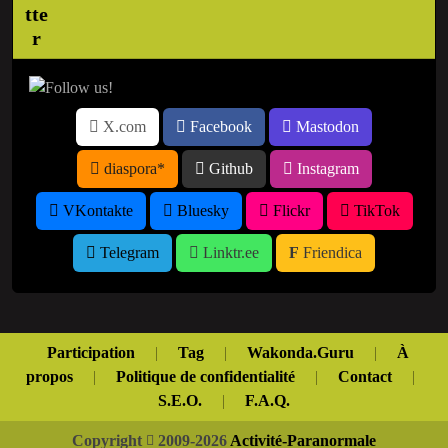
X.com
Facebook
Mastodon
diaspora*
Github
Instagram
VKontakte
Bluesky
Flickr
TikTok
Telegram
Linktr.ee
Friendica
Participation
|
Tag
|
Wakonda.Guru
|
À
propos
|
Politique de confidentialité
|
Contact
|
S.E.O.
|
F.A.Q.
Copyright
2009-2026
Activité-Paranormale