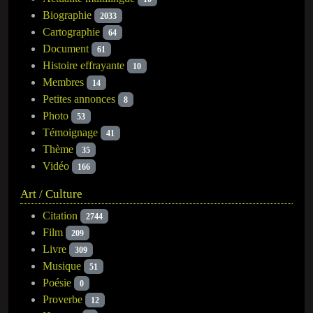
Biographie
2033
Cartographie
64
Document
61
Histoire effrayante
10
Membres
14
Petites annonces
8
Photo
53
Témoignage
41
Thème
35
Vidéo
166
Art / Culture
Citation
2744
Film
209
Livre
309
Musique
51
Poésie
0
Proverbe
12